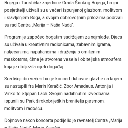
Brijega i Turističke zajednice Grada Širokog Brijega, brojni
posjetitelji uživali su u večeri ispunjenoj glazbom, molitvom
i slavljenjem Boga, a svojim dobrovoljnim prilozima podržali
su rad Centra „Marija – Naša Nada“.
Program je započeo bogatim sadržajem za najmlađe. Djeca
su uživala u kreativnim radionicama, zabavnim igrama,
natjecanjima, napuhancima i druženju s omiljenim
maskotama, čime je stvorena vesela i obiteljska atmosfera
koja je obilježila cijeli događaj.
Središnji dio večeri bio je koncert duhovne glazbe na kojem
su nastupili fra Marin Karačić, Zbor Amadeus, Antonija i
Vinko te Stjepan Lach. Svojim nadahnutim izvedbama
ispunili su Park širokobrijeških branitelja pjesmom,
molitvom i radošću.
Dojmove nakon koncerta podijelio je ravnatelj Centra „Marija
– Naša Nada“, Mario Karačić.