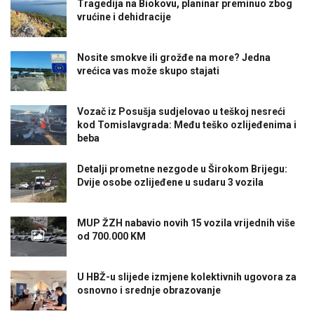
Tragedija na Biokovu, planinar preminuo zbog
vrućine i dehidracije
Nosite smokve ili grožđe na more? Jedna
vrećica vas može skupo stajati
Vozač iz Posušja sudjelovao u teškoj nesreći
kod Tomislavgrada: Među teško ozlijeđenima i
beba
Detalji prometne nezgode u Širokom Brijegu:
Dvije osobe ozlijeđene u sudaru 3 vozila
MUP ŽZH nabavio novih 15 vozila vrijednih više
od 700.000 KM
U HBŽ-u slijede izmjene kolektivnih ugovora za
osnovno i srednje obrazovanje