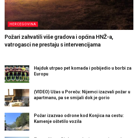
HERCEGOVINA
Požari zahvatili više gradova i općina HNŽ-a,
vatrogasci ne prestaju s intervencijama
Hajduk utrpao pet komada i pobijedio u borbi za
Europu
(VIDEO) Užas u Poreču: Nijemci izazvali požar u
apartmanu, pa se smijali dok je gorio
Požar izazvao odrone kod Konjica na cestu:
Kamenje oštetilo vozila