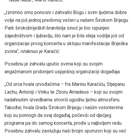
„Iznimno smo ponosni i zahvalni Bogu i svim ljudima dobre
volje na još jednoj predivnoj večeri u našem Širokom Brijegu.
Park širokobrijeških branitelja sinoć je bio ispunjen
zajedništvom i ljubavlju, što nam je bila ideja vodilja još od
organizacije prvog koncerta u sklopu manifestacije Briješka
zvona“, istaknuo je Karačić.
Posebnu je zahvalu uputio svima koji su svojim
angažmanom pridonijeli uspješnoj organizaciji događaja.
„Od srca hvala izvođačima – fra Marinu Karačiću, Stjepanu
Lachu, Antoniji i Vinku te Zboru Amadeus – koji su svojim
nadahnutim izvedbama stvorili ugodnu ljetnu atmosferu.
Također, hvala Gradu Širokom Brijegu i našim volonterima
koji su pomogli da ovaj događaj, počevši od dječjeg
programa pa do samog koncerta, prođe u najboljem redu.
Posebnu zahvalu zaslužuju naši brojni sponzori koji su već