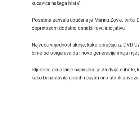
kucavica našega blata“.
Posebna zahvala upućena je Marinu Zovki, tvrtki D
doprinosom dodatno osnažili ovu inicijativu.
Najveća vrijednost akcije, kako poručuju iz DVD Uza
čime se osigurava da i nove generacije imaju mjest
Sljedeće okupljanje najavljeno je za dvije subote
kako bi nastavila graditi i čuvati ono što ih povezu