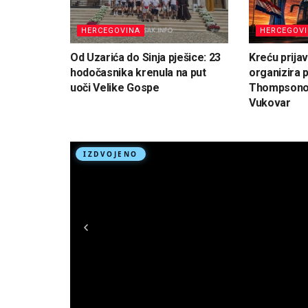
HERCEGOVINA
HERCEGOV
Od Uzarića do Sinja pješice: 23
Kreću prija
hodočasnika krenula na put
organizira 
uoči Velike Gospe
Thompsonov
Vukovar