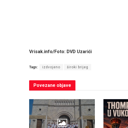
Vrisak.info/Foto: DVD Uzarići
Tags:
izdvojeno
široki brijeg
Povezane
objave