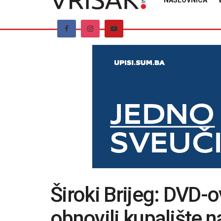
NASLOVNICA
Široki Brijeg: DVD-ov
obnovili kupalište 