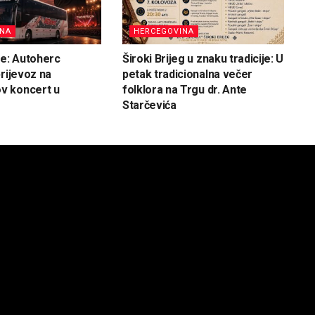
INA
HERCEGOVINA
ve: Autoherc
Široki Brijeg u znaku tradicije: U
prijevoz na
petak tradicionalna večer
 koncert u
folklora na Trgu dr. Ante
Starčevića