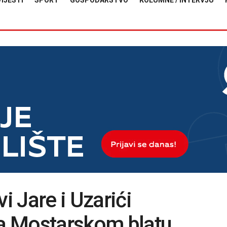
VIJESTI
SPORT
GOSPODARSTVO
KOLUMNE / INTERVJU
i Jare i Uzarići
na Mostarskom blatu