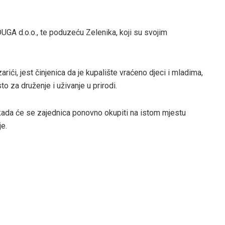
UGA d.o.o., te poduzeću Zelenika, koji su svojim
rići, jest činjenica da je kupalište vraćeno djeci i mladima,
o za druženje i uživanje u prirodi.
, kada će se zajednica ponovno okupiti na istom mjestu
je.