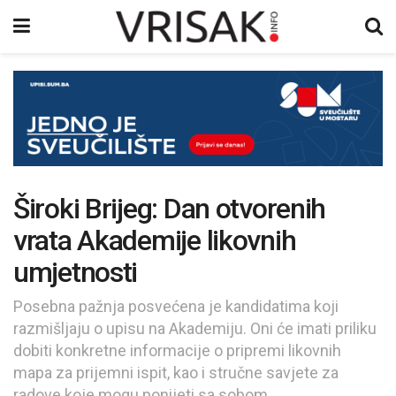
Široki Brijeg: Dan otvorenih
vrata Akademije likovnih
umjetnosti
Posebna pažnja posvećena je kandidatima koji
razmišljaju o upisu na Akademiju. Oni će imati priliku
dobiti konkretne informacije o pripremi likovnih
mapa za prijemni ispit, kao i stručne savjete za
radove koje mogu ponijeti sa sobom.