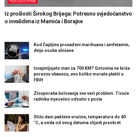
HERCEGOVINA
Iz prošlosti Širokog Brijega: Potresno svjedočanstvo
o invalidima iz Mamića i Borajne
Kod Čapljine pronađeni marihuana i amfetamin,
dvije osobe uhićene
Iznajmljujete stan za 700 KM? Gotovina ne briše
poreznu obavezu, evo koliko morate platiti u
FBiH
Zlouporaba bolovanja sve veći problem: Tisuće
radnika mjesečno odsutni s posla
Stižu dani paklene vrućine, temperature do 40
°C, a onda od ovog datuma slijedi preokret