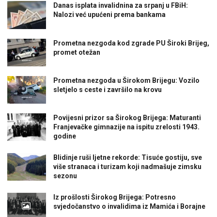
Danas isplata invalidnina za srpanj u FBiH:
Nalozi već upućeni prema bankama
Prometna nezgoda kod zgrade PU Široki Brijeg,
promet otežan
Prometna nezgoda u Širokom Brijegu: Vozilo
sletjelo s ceste i završilo na krovu
Povijesni prizor sa Širokog Brijega: Maturanti
Franjevačke gimnazije na ispitu zrelosti 1943.
godine
Blidinje ruši ljetne rekorde: Tisuće gostiju, sve
više stranaca i turizam koji nadmašuje zimsku
sezonu
Iz prošlosti Širokog Brijega: Potresno
svjedočanstvo o invalidima iz Mamića i Borajne