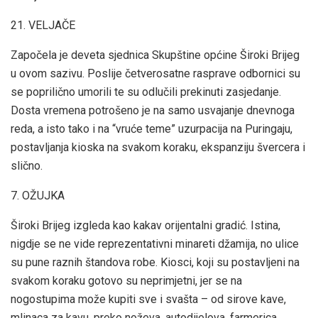
21. VELJAČE
Započela je deveta sjednica Skupštine općine Široki Brijeg
u ovom sazivu. Poslije četverosatne rasprave odbornici su
se poprilično umorili te su odlučili prekinuti zasjedanje.
Dosta vremena potrošeno je na samo usvajanje dnevnoga
reda, a isto tako i na “vruće teme” uzurpacija na Puringaju,
postavljanja kioska na svakom koraku, ekspanziju švercera i
slično.
7. OŽUJKA
Široki Brijeg izgleda kao kakav orijentalni gradić. Istina,
nigdje se ne vide reprezentativni minareti džamija, no ulice
su pune raznih štandova robe. Kiosci, koji su postavljeni na
svakom koraku gotovo su neprimjetni, jer se na
nogostupima može kupiti sve i svašta – od sirove kave,
mlinaca za kavu, preko noževa, autodijelova, farmerica,