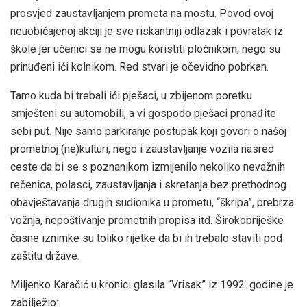
prosvjed zaustavljanjem prometa na mostu. Povod ovoj
neuobičajenoj akciji je sve riskantniji odlazak i povratak iz
škole jer učenici se ne mogu koristiti pločnikom, nego su
prinuđeni ići kolnikom. Red stvari je očevidno pobrkan.
Tamo kuda bi trebali ići pješaci, u zbijenom poretku
smješteni su automobili, a vi gospodo pješaci pronađite
sebi put. Nije samo parkiranje postupak koji govori o našoj
prometnoj (ne)kulturi, nego i zaustavljanje vozila nasred
ceste da bi se s poznanikom izmijenilo nekoliko nevažnih
rečenica, polasci, zaustavljanja i skretanja bez prethodnog
obavještavanja drugih sudionika u prometu, “škripa”, prebrza
vožnja, nepoštivanje prometnih propisa itd. Širokobriješke
časne iznimke su toliko rijetke da bi ih trebalo staviti pod
zaštitu države.
Miljenko Karačić u kronici glasila “Vrisak” iz 1992. godine je
zabilježio: