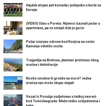
Hajduk utrpao pet komada i pobijedio u borbi za
Europu
(VIDEO) Užas u Poreču: Nijemci izazvali požar u
apartmanu, pa se smijali dok je gorio
Požar izazvao odrone kod Konjica na cestu:
Kamenje oštetilo vozila
Tragedija na Biokovu, planinar preminuo zbog
vrućine i dehidracije
Nosite smokve ili grožđe na more? Jedna
vrećica vas može skupo stajati
Vozač iz Posušja sudjelovao u teškoj nesreći
kod Tomislavgrada: Među teško ozlijeđenima i
beba