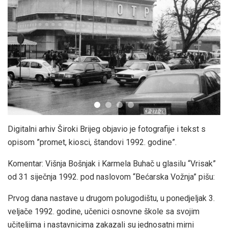
Digitalni arhiv Široki Brijeg objavio je fotografije i tekst s
opisom ”promet, kiosci, štandovi 1992. godine”.
Komentar: Višnja Bošnjak i Karmela Buhač u glasilu “Vrisak”
od 31 siječnja 1992. pod naslovom “Bećarska Vožnja” pišu:
Prvog dana nastave u drugom polugodištu, u ponedjeljak 3.
veljače 1992. godine, učenici osnovne škole sa svojim
učiteljima i nastavnicima zakazali su jednosatni mirni