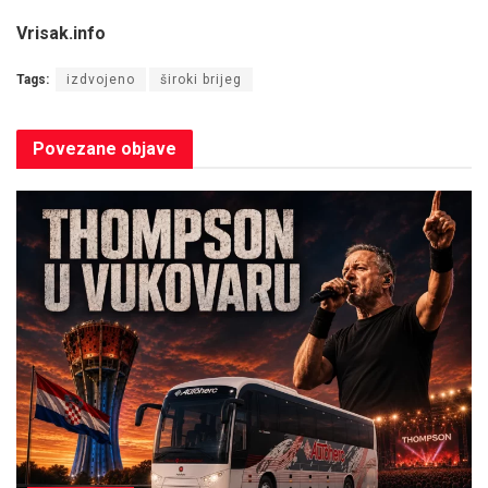
Vrisak.info
Tags:
izdvojeno
široki brijeg
Povezane
objave