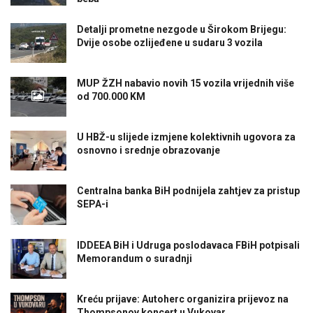
Detalji prometne nezgode u Širokom Brijegu:
Dvije osobe ozlijeđene u sudaru 3 vozila
MUP ŽZH nabavio novih 15 vozila vrijednih više
od 700.000 KM
U HBŽ-u slijede izmjene kolektivnih ugovora za
osnovno i srednje obrazovanje
Centralna banka BiH podnijela zahtjev za pristup
SEPA-i
IDDEEA BiH i Udruga poslodavaca FBiH potpisali
Memorandum o suradnji
Kreću prijave: Autoherc organizira prijevoz na
Thompsonov koncert u Vukovar