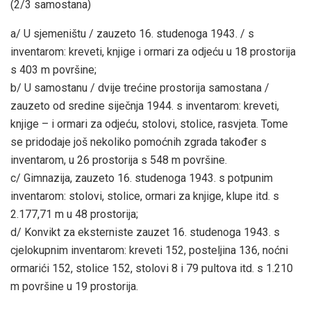
(2/3 samostana)
a/ U sjemeništu / zauzeto 16. studenoga 1943. / s
inventarom: kreveti, knjige i ormari za odjeću u 18 prostorija
s 403 m površine;
b/ U samostanu / dvije trećine prostorija samostana /
zauzeto od sredine siječnja 1944. s inventarom: kreveti,
knjige – i ormari za odjeću, stolovi, stolice, rasvjeta. Tome
se pridodaje još nekoliko pomoćnih zgrada također s
inventarom, u 26 prostorija s 548 m površine.
c/ Gimnazija, zauzeto 16. studenoga 1943. s potpunim
inventarom: stolovi, stolice, ormari za knjige, klupe itd. s
2.177,71 m u 48 prostorija;
d/ Konvikt za eksterniste zauzet 16. studenoga 1943. s
cjelokupnim inventarom: kreveti 152, posteljina 136, noćni
ormarići 152, stolice 152, stolovi 8 i 79 pultova itd. s 1.210
m površine u 19 prostorija.