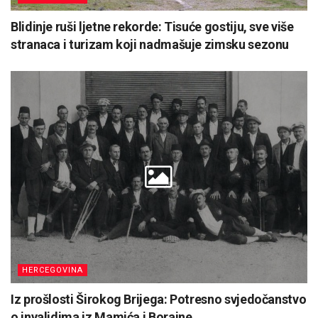
Blidinje ruši ljetne rekorde: Tisuće gostiju, sve više
stranaca i turizam koji nadmašuje zimsku sezonu
HERCEGOVINA
Iz prošlosti Širokog Brijega: Potresno svjedočanstvo
o invalidima iz Mamića i Borajne