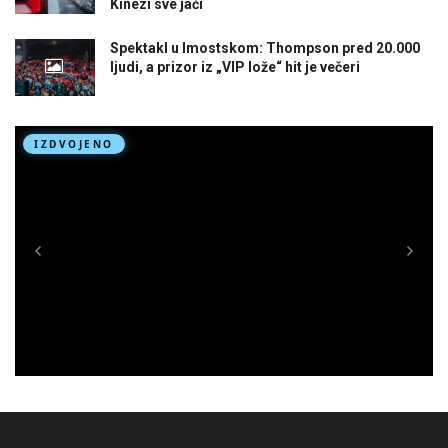
Kinezi sve jači
Spektakl u Imostskom: Thompson pred 20.000
ljudi, a prizor iz „VIP lože“ hit je večeri