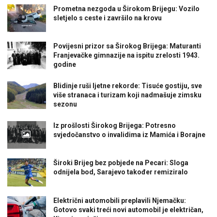
Prometna nezgoda u Širokom Brijegu: Vozilo
sletjelo s ceste i završilo na krovu
Povijesni prizor sa Širokog Brijega: Maturanti
Franjevačke gimnazije na ispitu zrelosti 1943.
godine
Blidinje ruši ljetne rekorde: Tisuće gostiju, sve
više stranaca i turizam koji nadmašuje zimsku
sezonu
Iz prošlosti Širokog Brijega: Potresno
svjedočanstvo o invalidima iz Mamića i Borajne
Široki Brijeg bez pobjede na Pecari: Sloga
odnijela bod, Sarajevo također remiziralo
Električni automobili preplavili Njemačku:
Gotovo svaki treći novi automobil je električan,