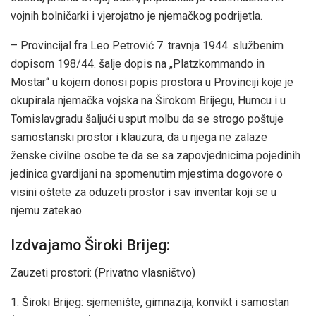
vojnih bolničarki i vjerojatno je njemačkog podrijetla.
– Provincijal fra Leo Petrović 7. travnja 1944. službenim
dopisom 198/44. šalje dopis na „Platzkommando in
Mostar“ u kojem donosi popis prostora u Provinciji koje je
okupirala njemačka vojska na Širokom Brijegu, Humcu i u
Tomislavgradu šaljući usput molbu da se strogo poštuje
samostanski prostor i klauzura, da u njega ne zalaze
ženske civilne osobe te da se sa zapovjednicima pojedinih
jedinica gvardijani na spomenutim mjestima dogovore o
visini oštete za oduzeti prostor i sav inventar koji se u
njemu zatekao.
Izdvajamo Široki Brijeg:
Zauzeti prostori: (Privatno vlasništvo)
1. Široki Brijeg: sjemenište, gimnazija, konvikt i samostan