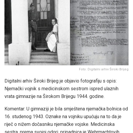
Foto: Digitalni arhiv Široki Brijeg
Digitalni arhiv Široki Brijeg je objavio fotografiju s opis:
Njemački vojnik s medicinskom sestrom ispred ulaznih
vrata gimnazije na Širokom Brijegu 1944. godine.
Komentar: U gimnaziji je bila smještena njemačka bolnica od
16. studenog 1943. Oznake na vojniku upućuju na to da je
riječ o nižem dočasniku njemačke vojske. Medicinska
sestra, prema svojoj odori, pripadnica je Wehrmachtovih