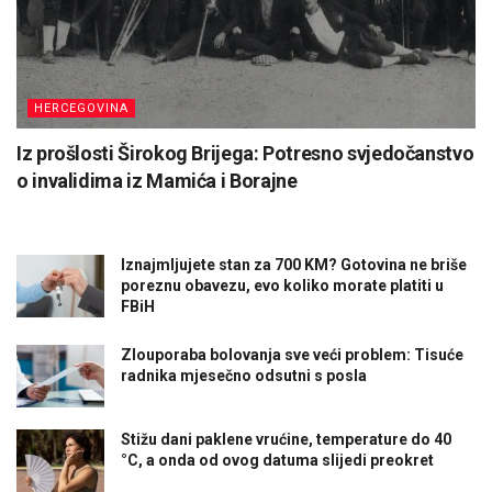
HERCEGOVINA
Iz prošlosti Širokog Brijega: Potresno svjedočanstvo
o invalidima iz Mamića i Borajne
Iznajmljujete stan za 700 KM? Gotovina ne briše
poreznu obavezu, evo koliko morate platiti u
FBiH
Zlouporaba bolovanja sve veći problem: Tisuće
radnika mjesečno odsutni s posla
Stižu dani paklene vrućine, temperature do 40
°C, a onda od ovog datuma slijedi preokret