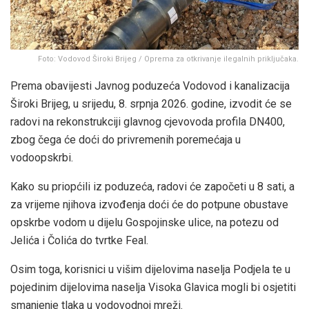
Foto: Vodovod Široki Brijeg / Oprema za otkrivanje ilegalnih priključaka.
Prema obavijesti Javnog poduzeća Vodovod i kanalizacija
Široki Brijeg, u srijedu, 8. srpnja 2026. godine, izvodit će se
radovi na rekonstrukciji glavnog cjevovoda profila DN400,
zbog čega će doći do privremenih poremećaja u
vodoopskrbi.
Kako su priopćili iz poduzeća, radovi će započeti u 8 sati, a
za vrijeme njihova izvođenja doći će do potpune obustave
opskrbe vodom u dijelu Gospojinske ulice, na potezu od
Jelića i Čolića do tvrtke Feal.
Osim toga, korisnici u višim dijelovima naselja Podjela te u
pojedinim dijelovima naselja Visoka Glavica mogli bi osjetiti
smanjenje tlaka u vodovodnoj mreži.