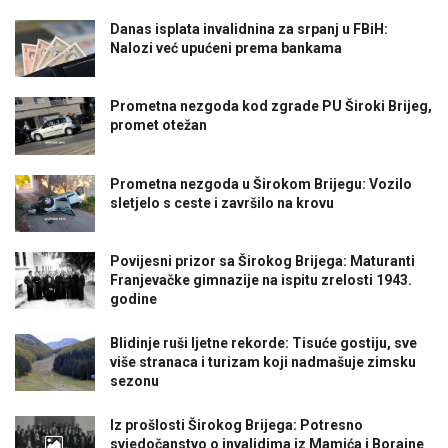
Danas isplata invalidnina za srpanj u FBiH:
Nalozi već upućeni prema bankama
Prometna nezgoda kod zgrade PU Široki Brijeg,
promet otežan
Prometna nezgoda u Širokom Brijegu: Vozilo
sletjelo s ceste i završilo na krovu
Povijesni prizor sa Širokog Brijega: Maturanti
Franjevačke gimnazije na ispitu zrelosti 1943.
godine
Blidinje ruši ljetne rekorde: Tisuće gostiju, sve
više stranaca i turizam koji nadmašuje zimsku
sezonu
Iz prošlosti Širokog Brijega: Potresno
svjedočanstvo o invalidima iz Mamića i Borajne