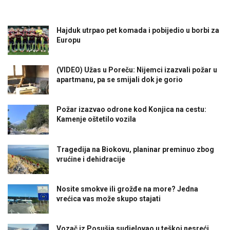
Hajduk utrpao pet komada i pobijedio u borbi za
Europu
(VIDEO) Užas u Poreču: Nijemci izazvali požar u
apartmanu, pa se smijali dok je gorio
Požar izazvao odrone kod Konjica na cestu:
Kamenje oštetilo vozila
Tragedija na Biokovu, planinar preminuo zbog
vrućine i dehidracije
Nosite smokve ili grožđe na more? Jedna
vrećica vas može skupo stajati
Vozač iz Posušja sudjelovao u teškoj nesreći