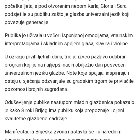
početka ljeta, a pod otvorenim nebom Karla, Gloria i Sara
podsjetile su publiku zašto je glazba univerzalni jezik koji
povezuje generacije.
Publika je uživala u večeri ispunjenoj emocijama, vrhunskim
interpretacijama i skladnim spojem glasa, klavira i violine.
U ozračju prvih ljetnih dana, trio je izveo pažljivo odabran
program koji je na najljepši način obilježio dan posvećen
univerzalnom jeziku glazbe. Note koje spajaju, inspiriraju i
ostaju u sjećanju odzvanjale su gradskim trgom te privlačile
pozornost brojnih sugrađana.
Oduševljenje publike nastupom mladih glazbenica pokazalo
je kako Široki Brijeg ima publiku koja prepoznaje i cijeni
kvalitetne glazbene sadržaje.
Manifestacija Briješka zvona nastavlja se i u narednim
danima bogatim programima namijenjenima svim