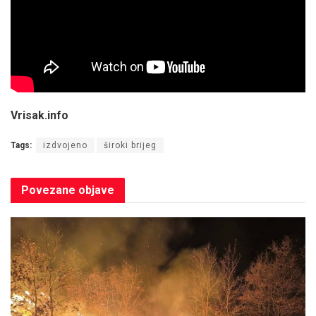
Vrisak.info
Tags:
izdvojeno
široki brijeg
Povezane
objave