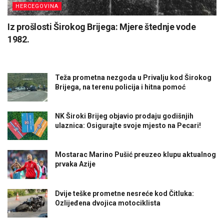
HERCEGOVINA
Iz prošlosti Širokog Brijega: Mjere štednje vode
1982.
Teža prometna nezgoda u Privalju kod Širokog
Brijega, na terenu policija i hitna pomoć
NK Široki Brijeg objavio prodaju godišnjih
ulaznica: Osigurajte svoje mjesto na Pecari!
Mostarac Marino Pušić preuzeo klupu aktualnog
prvaka Azije
Dvije teške prometne nesreće kod Čitluka:
Ozlijeđena dvojica motociklista