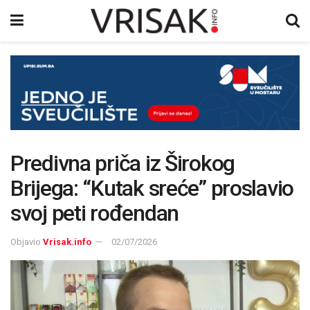
Predivna priča iz Širokog
Brijega: “Kutak sreće” proslavio
svoj peti rođendan
Objavio
Vrisak.info
02/07/2026