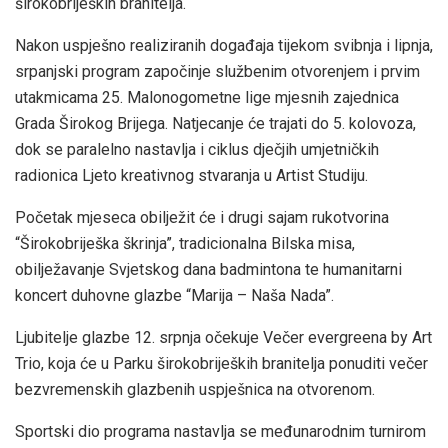
širokobrijeških branitelja.
Nakon uspješno realiziranih događaja tijekom svibnja i lipnja,
srpanjski program započinje službenim otvorenjem i prvim
utakmicama 25. Malonogometne lige mjesnih zajednica
Grada Širokog Brijega. Natjecanje će trajati do 5. kolovoza,
dok se paralelno nastavlja i ciklus dječjih umjetničkih
radionica Ljeto kreativnog stvaranja u Artist Studiju.
Početak mjeseca obilježit će i drugi sajam rukotvorina
“Širokobriješka škrinja”, tradicionalna Bilska misa,
obilježavanje Svjetskog dana badmintona te humanitarni
koncert duhovne glazbe “Marija – Naša Nada”.
Ljubitelje glazbe 12. srpnja očekuje Večer evergreena by Art
Trio, koja će u Parku širokobrijeških branitelja ponuditi večer
bezvremenskih glazbenih uspješnica na otvorenom.
Sportski dio programa nastavlja se međunarodnim turnirom