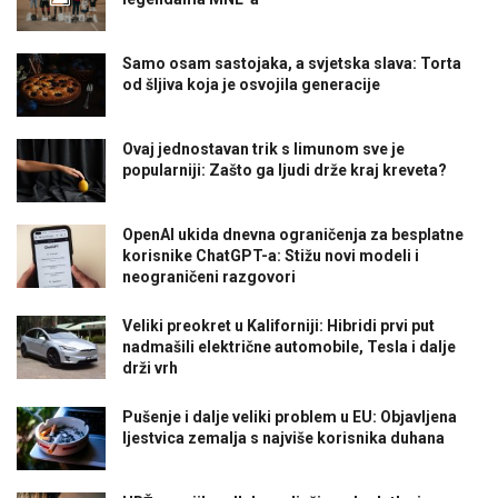
Samo osam sastojaka, a svjetska slava: Torta
od šljiva koja je osvojila generacije
Ovaj jednostavan trik s limunom sve je
popularniji: Zašto ga ljudi drže kraj kreveta?
OpenAI ukida dnevna ograničenja za besplatne
korisnike ChatGPT-a: Stižu novi modeli i
neograničeni razgovori
Veliki preokret u Kaliforniji: Hibridi prvi put
nadmašili električne automobile, Tesla i dalje
drži vrh
Pušenje i dalje veliki problem u EU: Objavljena
ljestvica zemalja s najviše korisnika duhana