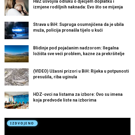
HBŽ usvojila odluku o dječjem doplatku i
izmjene rodiljnih naknada: Evo što se mijenja
Strava u BiH: Supruga osumnjičena da je ubila
muža, policija pronašla tijelo u kući
Blidinje pod pojačanim nadzorom: Ilegalna
ložišta sve veći problem, kazne za prekršitelje
(VIDEO) Užasni prizori u BiH: Rijeka u potpunosti
presušila, riba uginula
HDZ-ovci na listama za izbore: Ovo su imena
koja predvode liste na izborima