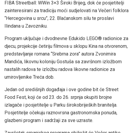
FIBA Streetball: WWin 3×3 Široki Brijeg, dok će posjetitelji
zainteresirani za tradiciju moći sudjelovati na Večeri folklora
“Hercegovina u srcu”, 22. Blaćanskom silu te proslavi
Ilindana u Zavozniku.
Program uključuje i dvodnevne Edukido LEGO® radionice za
djecu, projekcije četiriju filmova u sklopu Kina na otvorenom,
predstavljanje romana “Srebrna zora” autora Zvonimira
Mandića, likovnu koloniju Gostuša sa završnom izložbom
nastalih radova te izložbu radova likovne radionice za
umirovljenike Treća dob.
Jedan od središnjih događaja i ove godine bit će Street
Food Fest, koji će od 23. do 26. srpnja okupiti brojne
izlagače i posjetitelje u Parku širokobrijeških branitelja.
Posjetitelje očekuju raznovrsna gastronomska ponuda,
glazbeni program i sadržaji za sve uzraste.
Završetak srpanjskog programa obilježit će Večer antike