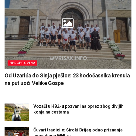
HERCEGOVINA
Od Uzarića do Sinja pješice: 23 hodočasnika krenula
na put uoči Velike Gospe
Vozači u HBŽ-u pozvani na oprez zbog divljih
konja na cestama
Čuvari tradicije: Široki Brijeg odao priznanje
legendama MNL-a