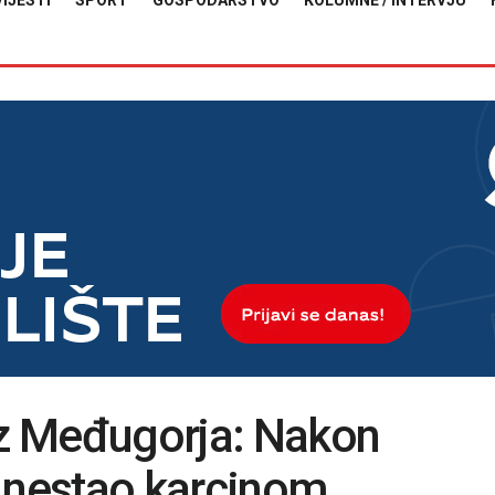
VIJESTI
SPORT
GOSPODARSTVO
KOLUMNE / INTERVJU
iz Međugorja: Nakon
u nestao karcinom