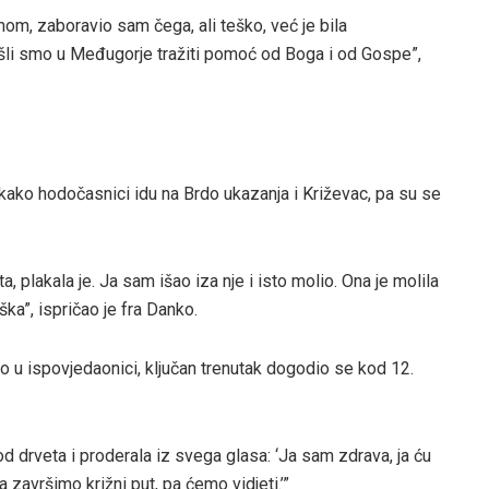
nom, zaboravio sam čega, ali teško, već je bila
šli smo u Međugorje tražiti pomoć od Boga i od Gospe”,
 kako hodočasnici idu na Brdo ukazanja i Križevac, pa su se
, plakala je. Ja sam išao iza nje i isto molio. Ona je molila
eška”, ispričao je fra Danko.
 u ispovjedaonici, ključan trenutak dogodio se kod 12.
d drveta i proderala iz svega glasa: ‘Ja sam zdrava, ja ću
a završimo križni put, pa ćemo vidjeti.’”