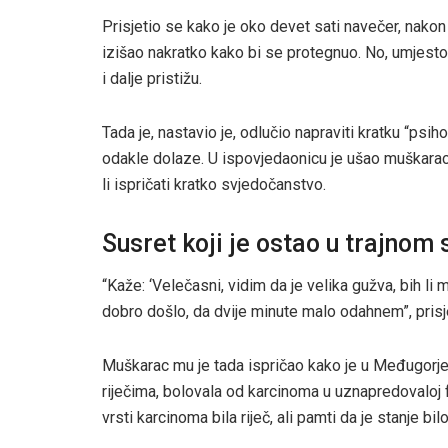
Prisjetio se kako je oko devet sati navečer, nako
izišao nakratko kako bi se protegnuo. No, umjesto
i dalje pristižu.
Tada je, nastavio je, odlučio napraviti kratku “psih
odakle dolaze. U ispovjedaonicu je ušao muškarac
li ispričati kratko svjedočanstvo.
Susret koji je ostao u trajnom 
“Kaže: ‘Velečasni, vidim da je velika gužva, bih l
dobro došlo, da dvije minute malo odahnem”, prisj
Muškarac mu je tada ispričao kako je u Međugorje
riječima, bolovala od karcinoma u uznapredovaloj f
vrsti karcinoma bila riječ, ali pamti da je stanje bil