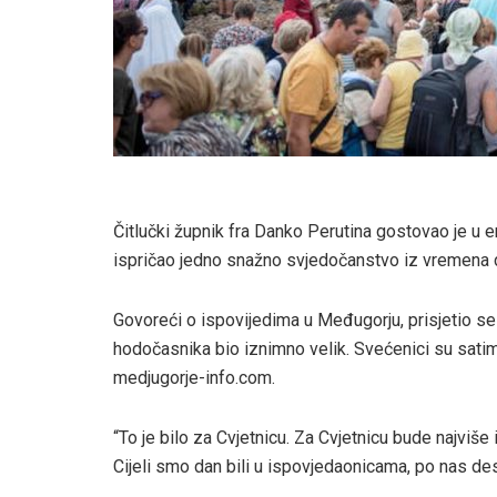
Čitlučki župnik fra Danko Perutina gostovao je u e
ispričao jedno snažno svjedočanstvo iz vremena 
Govoreći o ispovijedima u Međugorju, prisjetio se 
hodočasnika bio iznimno velik. Svećenici su satima
medjugorje-info.com.
“To je bilo za Cvjetnicu. Za Cvjetnicu bude najviše
Cijeli smo dan bili u ispovjedaonicama, po nas dese