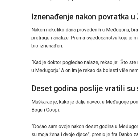
Iznenađenje nakon povratka u
Nakon nekoliko dana provedenih u Međugorju, brač
pretrage i analize. Prema svjedočanstvu koje je mu
bio iznenađen.
“Kad je doktor pogledao nalaze, rekao je: ‘Što ste r
u Međugorju.’ A on im je rekao da bolesti više nem
Deset godina poslije vratili su 
Muškarac je, kako je dalje naveo, u Međugorje po
Bogu i Gospi.
“Došao sam ovdje nakon deset godina u Međugorj
su moja žena i dvoje djece”, prenio je fra Danko 