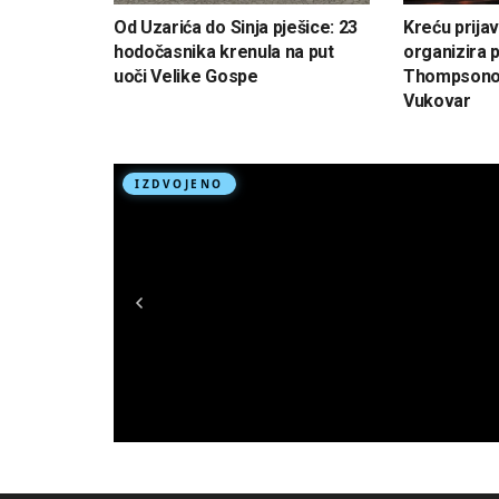
Od Uzarića do Sinja pješice: 23
Kreću prija
hodočasnika krenula na put
organizira 
uoči Velike Gospe
Thompsonov
Vukovar