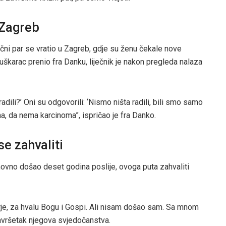
 Zagreb
ni par se vratio u Zagreb, gdje su ženu čekale nove
škarac prenio fra Danku, liječnik je nakon pregleda nalaza
adili?’ Oni su odgovorili: ‘Nismo ništa radili, bili smo samo
a, da nema karcinoma”, ispričao je fra Danko.
se zahvaliti
novno došao deset godina poslije, ovoga puta zahvaliti
e, za hvalu Bogu i Gospi. Ali nisam došao sam. Sa mnom
završetak njegova svjedočanstva.