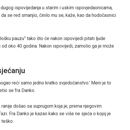
n dugog ispovijedanja u starim i uskim ispovjedaonicama,
 da se red smanjio, činilo mu se, kaže, kao da hodočasnici
ološku pauzu” tako što će nakon ispovijedi pitati ljude
 od oko 40 godina. Nakon ispovijedi, zamolio ga je može
sjećanju
i mogao reći samo jedno kratko svjedočanstvo.’ Meni je to
etio se fra Danko.
 ranije došao sa suprugom koja je, prema njegovim
azi. Fra Danko je kazao kako se više ne sjeća o kojoj je
o teško.