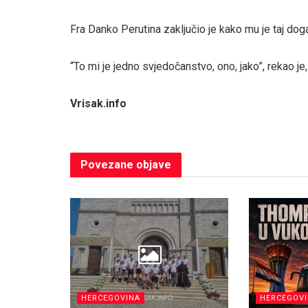
Fra Danko Perutina zaključio je kako mu je taj do
“To mi je jedno svjedočanstvo, ono, jako”, rekao j
Vrisak.info
Povezane
objave
HERCEGOVINA
HERCEGOV