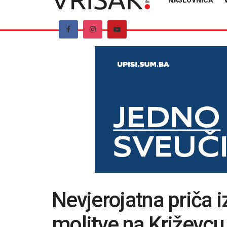
NASLOVNICA
Nevjerojatna priča 
molitve na Križevc