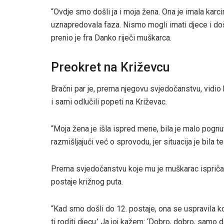
“Ovdje smo došli ja i moja žena. Ona je imala karci
uznapredovala faza. Nismo mogli imati djece i do
prenio je fra Danko riječi muškarca.
Preokret na Križevcu
Bračni par je, prema njegovu svjedočanstvu, vidio
i sami odlučili popeti na Križevac.
“Moja žena je išla ispred mene, bila je malo pognuta
razmišljajući već o sprovodu, jer situacija je bila t
Prema svjedočanstvu koje mu je muškarac ispričao
postaje križnog puta.
“Kad smo došli do 12. postaje, ona se uspravila ko
ti roditi djecu.’ Ja joj kažem: ‘Dobro, dobro, samo d