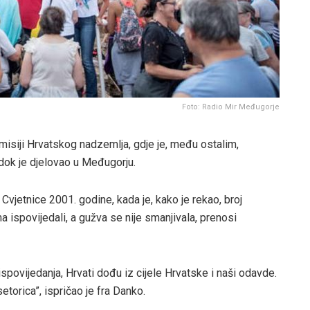
Foto: Radio Mir Međugorje
misiji Hrvatskog nadzemlja, gdje je, među ostalim,
dok je djelovao u Međugorju.
Cvjetnice 2001. godine, kada je, kako je rekao, broj
 ispovijedali, a gužva se nije smanjivala, prenosi
 ispovijedanja, Hrvati dođu iz cijele Hrvatske i naši odavde.
torica”, ispričao je fra Danko.