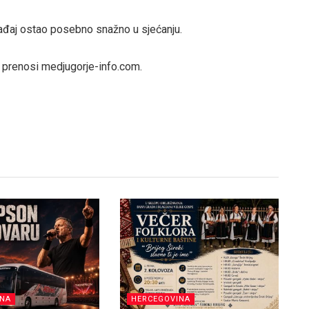
gađaj ostao posebno snažno u sjećanju.
e, prenosi medjugorje-info.com.
INA
HERCEGOVINA