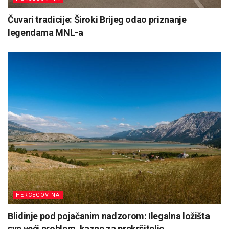
Čuvari tradicije: Široki Brijeg odao priznanje
legendama MNL-a
HERCEGOVINA
Blidinje pod pojačanim nadzorom: Ilegalna ložišta
sve veći problem, kazne za prekršitelje