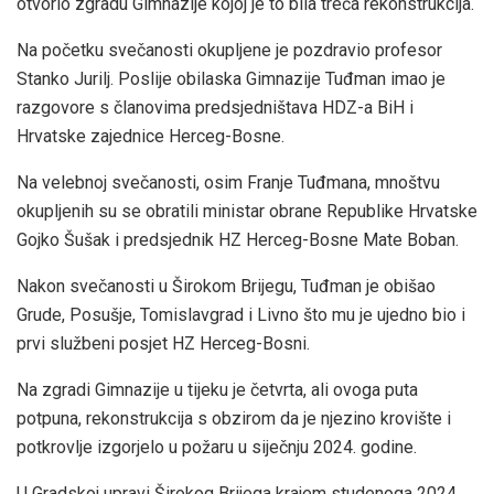
otvorio zgradu Gimnazije kojoj je to bila treća rekonstrukcija.
Na početku svečanosti okupljene je pozdravio profesor
Stanko Jurilj. Poslije obilaska Gimnazije Tuđman imao je
razgovore s članovima predsjedništava HDZ-a BiH i
Hrvatske zajednice Herceg-Bosne.
Na velebnoj svečanosti, osim Franje Tuđmana, mnoštvu
okupljenih su se obratili ministar obrane Republike Hrvatske
Gojko Šušak i predsjednik HZ Herceg-Bosne Mate Boban.
Nakon svečanosti u Širokom Brijegu, Tuđman je obišao
Grude, Posušje, Tomislavgrad i Livno što mu je ujedno bio i
prvi službeni posjet HZ Herceg-Bosni.
Na zgradi Gimnazije u tijeku je četvrta, ali ovoga puta
potpuna, rekonstrukcija s obzirom da je njezino krovište i
potkrovlje izgorjelo u požaru u siječnju 2024. godine.
U Gradskoj upravi Širokog Brijega krajem studenoga 2024.