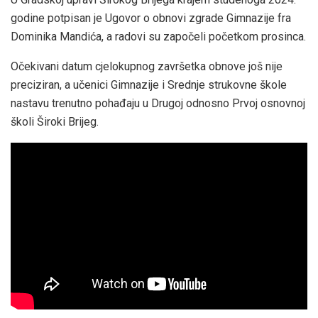
godine potpisan je Ugovor o obnovi zgrade Gimnazije fra
Dominika Mandića, a radovi su započeli početkom prosinca.
Očekivani datum cjelokupnog završetka obnove još nije
preciziran, a učenici Gimnazije i Srednje strukovne škole
nastavu trenutno pohađaju u Drugoj odnosno Prvoj osnovnoj
školi Široki Brijeg.