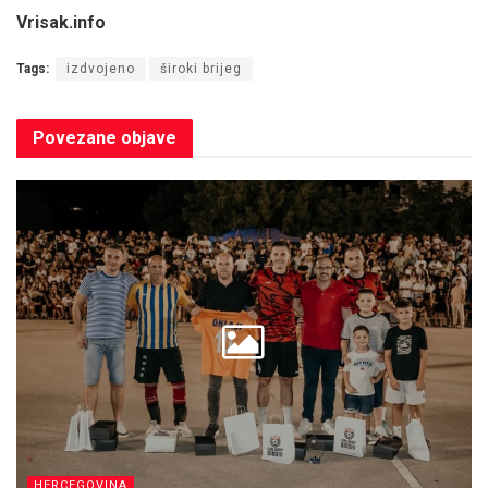
Vrisak.info
Tags:
izdvojeno
široki brijeg
Povezane
objave
HERCEGOVINA