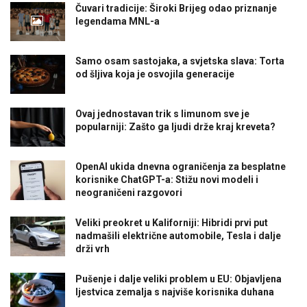
Čuvari tradicije: Široki Brijeg odao priznanje
legendama MNL-a
Samo osam sastojaka, a svjetska slava: Torta
od šljiva koja je osvojila generacije
Ovaj jednostavan trik s limunom sve je
popularniji: Zašto ga ljudi drže kraj kreveta?
OpenAI ukida dnevna ograničenja za besplatne
korisnike ChatGPT-a: Stižu novi modeli i
neograničeni razgovori
Veliki preokret u Kaliforniji: Hibridi prvi put
nadmašili električne automobile, Tesla i dalje
drži vrh
Pušenje i dalje veliki problem u EU: Objavljena
ljestvica zemalja s najviše korisnika duhana