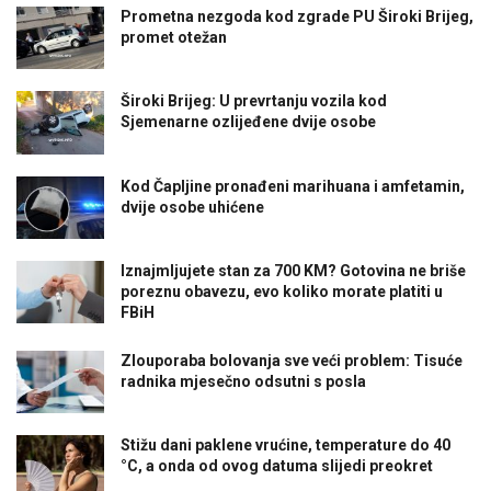
Prometna nezgoda kod zgrade PU Široki Brijeg,
promet otežan
Široki Brijeg: U prevrtanju vozila kod
Sjemenarne ozlijeđene dvije osobe
Kod Čapljine pronađeni marihuana i amfetamin,
dvije osobe uhićene
Iznajmljujete stan za 700 KM? Gotovina ne briše
poreznu obavezu, evo koliko morate platiti u
FBiH
Zlouporaba bolovanja sve veći problem: Tisuće
radnika mjesečno odsutni s posla
Stižu dani paklene vrućine, temperature do 40
°C, a onda od ovog datuma slijedi preokret