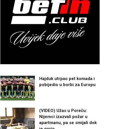
Hajduk utrpao pet komada i
pobijedio u borbi za Europu
(VIDEO) Užas u Poreču:
Nijemci izazvali požar u
apartmanu, pa se smijali dok
je gorio