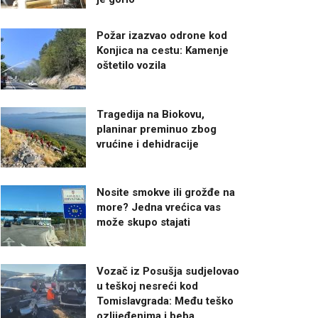
Požar izazvao odrone kod
Konjica na cestu: Kamenje
oštetilo vozila
Tragedija na Biokovu,
planinar preminuo zbog
vrućine i dehidracije
Nosite smokve ili grožđe na
more? Jedna vrećica vas
može skupo stajati
Vozač iz Posušja sudjelovao
u teškoj nesreći kod
Tomislavgrada: Među teško
ozlijeđenima i beba