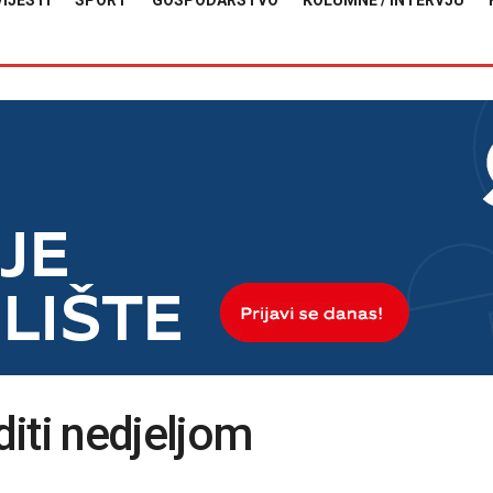
VIJESTI
SPORT
GOSPODARSTVO
KOLUMNE / INTERVJU
iti nedjeljom