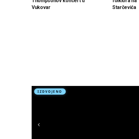
Thompsonov koncert u
folklora na 
Vukovar
Starčevića