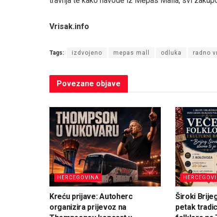
travnja te kako navode iz Mepas Malla, svi zakupc
Vrisak.info
Tags:
izdvojeno
mepas mall
odluka
radno v
Povezane
objave
HERCEGOVINA
HERCEGOV
Kreću prijave: Autoherc
Široki Brije
organizira prijevoz na
petak tradi