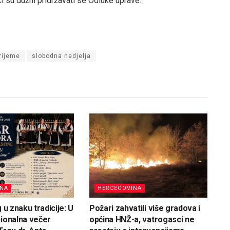
i su dužni pridržavati se Odluke uprave.
rijeme
slobodna nedjelja
INA
HERCEGOVINA
g u znaku tradicije: U
Požari zahvatili više gradova i
cionalna večer
općina HNŽ-a, vatrogasci ne