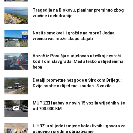
Tragedija na Biokovu, planinar preminuo zbog
vrućine i dehidracije
Nosite smokve ili grožđe na more? Jedna
vrećica vas može skupo stajati
Vozač iz Posušja sudjelovao u teškoj nesreći
kod Tomislavgrada: Među teško ozlijeđenima i
beba
Detalji prometne nezgode u Širokom Brijegu:
Dvije osobe ozlijeđene u sudaru 3 vozila
MUP ŽZH nabavio novih 15 vozila vrijednih više
od 700.000 KM
U HBŽ-u slijede izmjene kolektivnih ugovora za
osnovno i srednje obrazovanje