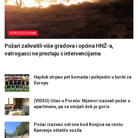
HERCEGOVINA
Požari zahvatili više gradova i općina HNŽ-a,
vatrogasci ne prestaju s intervencijama
Hajduk utrpao pet komada i pobijedio u borbi za
Europu
(VIDEO) Užas u Poreču: Nijemci izazvali požar u
apartmanu, pa se smijali dok je gorio
Požar izazvao odrone kod Konjica na cestu:
Kamenje oštetilo vozila