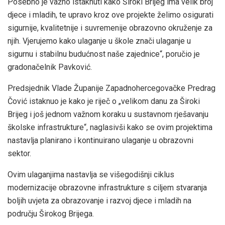
Posebno je važno istaknuti kako Široki Brijeg ima velik broj
djece i mladih, te upravo kroz ove projekte želimo osigurati
sigurnije, kvalitetnije i suvremenije obrazovno okruženje za
njih. Vjerujemo kako ulaganje u škole znači ulaganje u
sigurnu i stabilnu budućnost naše zajednice“, poručio je
gradonačelnik Pavković.
Predsjednik Vlade Županije Zapadnohercegovačke Predrag
Čović istaknuo je kako je riječ o „velikom danu za Široki
Brijeg i još jednom važnom koraku u sustavnom rješavanju
školske infrastrukture“, naglasivši kako se ovim projektima
nastavlja planirano i kontinuirano ulaganje u obrazovni
sektor.
Ovim ulaganjima nastavlja se višegodišnji ciklus
modernizacije obrazovne infrastrukture s ciljem stvaranja
boljih uvjeta za obrazovanje i razvoj djece i mladih na
području Širokog Brijega.