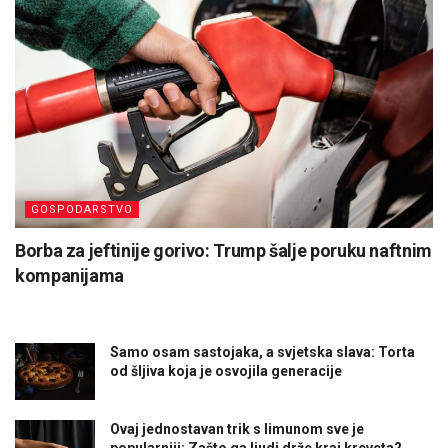
GOSPODARSTVO
Borba za jeftinije gorivo: Trump šalje poruku naftnim
kompanijama
Samo osam sastojaka, a svjetska slava: Torta
od šljiva koja je osvojila generacije
Ovaj jednostavan trik s limunom sve je
popularniji: Zašto ga ljudi drže kraj kreveta?