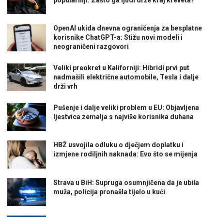
OpenAI ukida dnevna ograničenja za besplatne
korisnike ChatGPT-a: Stižu novi modeli i
neograničeni razgovori
Veliki preokret u Kaliforniji: Hibridi prvi put
nadmašili električne automobile, Tesla i dalje
drži vrh
Pušenje i dalje veliki problem u EU: Objavljena
ljestvica zemalja s najviše korisnika duhana
HBŽ usvojila odluku o dječjem doplatku i
izmjene rodiljnih naknada: Evo što se mijenja
Strava u BiH: Supruga osumnjičena da je ubila
muža, policija pronašla tijelo u kući