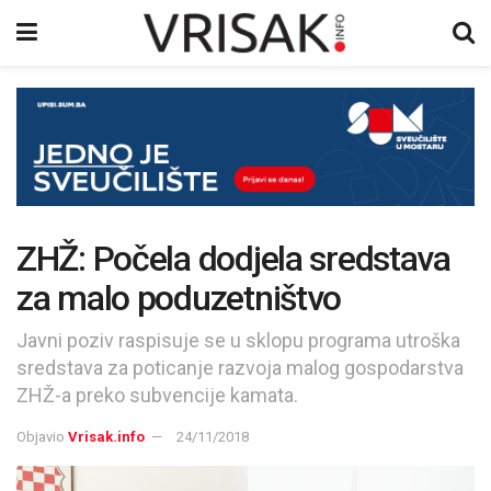
ZHŽ: Počela dodjela sredstava
za malo poduzetništvo
Javni poziv raspisuje se u sklopu programa utroška
sredstava za poticanje razvoja malog gospodarstva
ZHŽ-a preko subvencije kamata.
Objavio
Vrisak.info
24/11/2018