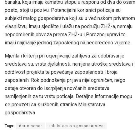
banaka, koja imaju kamatnu stopu u rasponu od dva do osam
posto, stoji u pozivu. Potencijalni korisnici poticaja su
subjekti malog gospodarstva koji su u većinskom privatnom
vlasništvu, imaju sjedište i ulažu na području ZHŽ-a, nemaju
nepodmirenih obveza prema ZHŽ-u i Poreznoj upravi te
imaju najmanje jednog zaposlenog na neodređeno vrijeme.
Mjerila i kriteriji pri ocjenjivanju zahtjeva za odobravanje
sredstava su: vrsta djelatnosti, namjena utroška sredstava i
održivost projekta te povećanje zaposlenosti i broja
zaposlenih. Rok podnošenja prijava nije ograničen, nego
ostaje otvoren do iscrpljenja novčanih sredstava
namijenjenih za tu vrstu poticaja. Detaljne informacije mogu
se preuzeti sa službenih stranica Ministarstva
gospodarstva
Tags:
dario sesar
ministarstvo gospodarstva