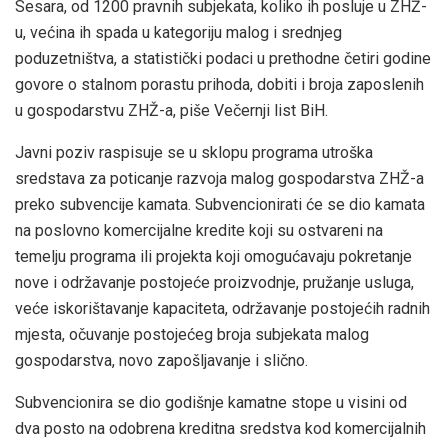
Sesara, od 1200 pravnih subjekata, koliko ih posluje u ZHŽ-
u, većina ih spada u kategoriju malog i srednjeg
poduzetništva, a statistički podaci u prethodne četiri godine
govore o stalnom porastu prihoda, dobiti i broja zaposlenih
u gospodarstvu ZHŽ-a, piše Večernji list BiH.
Javni poziv raspisuje se u sklopu programa utroška
sredstava za poticanje razvoja malog gospodarstva ZHŽ-a
preko subvencije kamata. Subvencionirati će se dio kamata
na poslovno komercijalne kredite koji su ostvareni na
temelju programa ili projekta koji omogućavaju pokretanje
nove i održavanje postojeće proizvodnje, pružanje usluga,
veće iskorištavanje kapaciteta, održavanje postojećih radnih
mjesta, očuvanje postojećeg broja subjekata malog
gospodarstva, novo zapošljavanje i slično.
Subvencionira se dio godišnje kamatne stope u visini od
dva posto na odobrena kreditna sredstva kod komercijalnih