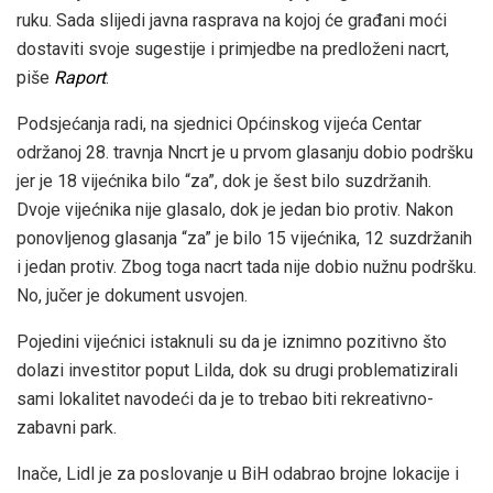
ruku. Sada slijedi javna rasprava na kojoj će građani moći
dostaviti svoje sugestije i primjedbe na predloženi nacrt,
piše
Raport
.
Podsjećanja radi, na sjednici Općinskog vijeća Centar
održanoj 28. travnja Nncrt je u prvom glasanju dobio podršku
jer je 18 vijećnika bilo “za”, dok je šest bilo suzdržanih.
Dvoje vijećnika nije glasalo, dok je jedan bio protiv. Nakon
ponovljenog glasanja “za” je bilo 15 vijećnika, 12 suzdržanih
i jedan protiv. Zbog toga nacrt tada nije dobio nužnu podršku.
No, jučer je dokument usvojen.
Pojedini vijećnici istaknuli su da je iznimno pozitivno što
dolazi investitor poput Lilda, dok su drugi problematizirali
sami lokalitet navodeći da je to trebao biti rekreativno-
zabavni park.
Inače, Lidl je za poslovanje u BiH odabrao brojne lokacije i