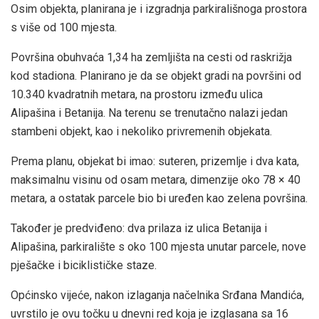
Osim objekta, planirana je i izgradnja parkirališnoga prostora
s više od 100 mjesta.
Površina obuhvaća 1,34 ha zemljišta na cesti od raskrižja
kod stadiona. Planirano je da se objekt gradi na površini od
10.340 kvadratnih metara, na prostoru između ulica
Alipašina i Betanija. Na terenu se trenutačno nalazi jedan
stambeni objekt, kao i nekoliko privremenih objekata.
Prema planu, objekat bi imao: suteren, prizemlje i dva kata,
maksimalnu visinu od osam metara, dimenzije oko 78 × 40
metara, a ostatak parcele bio bi uređen kao zelena površina.
Također je predviđeno: dva prilaza iz ulica Betanija i
Alipašina, parkiralište s oko 100 mjesta unutar parcele, nove
pješačke i biciklističke staze.
Općinsko vijeće, nakon izlaganja načelnika Srđana Mandića,
uvrstilo je ovu točku u dnevni red koja je izglasana sa 16