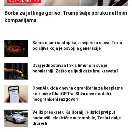
GOSPODARSTVO
Borba za jeftinije gorivo: Trump šalje poruku naftnim
kompanijama
Samo osam sastojaka, a svjetska slava: Torta
od šljiva koja je osvojila generacije
Ovaj jednostavan trik s limunom sve je
popularniji: Zašto ga ljudi drže kraj kreveta?
OpenAI ukida dnevna ograničenja za besplatne
korisnike ChatGPT-a: Stižu novi modeli i
neograničeni razgovori
Veliki preokret u Kaliforniji: Hibridi prvi put
nadmašili električne automobile, Tesla i dalje
drži vrh