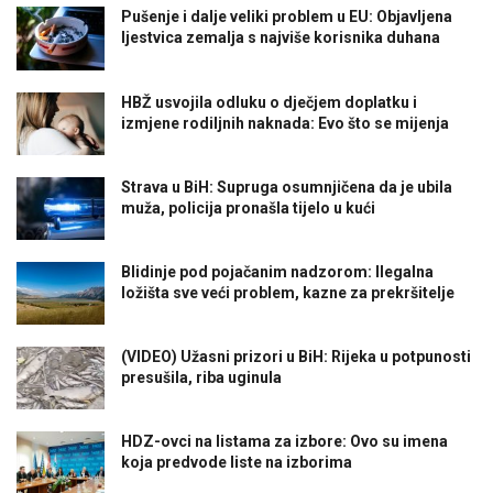
Pušenje i dalje veliki problem u EU: Objavljena
ljestvica zemalja s najviše korisnika duhana
HBŽ usvojila odluku o dječjem doplatku i
izmjene rodiljnih naknada: Evo što se mijenja
Strava u BiH: Supruga osumnjičena da je ubila
muža, policija pronašla tijelo u kući
Blidinje pod pojačanim nadzorom: Ilegalna
ložišta sve veći problem, kazne za prekršitelje
(VIDEO) Užasni prizori u BiH: Rijeka u potpunosti
presušila, riba uginula
HDZ-ovci na listama za izbore: Ovo su imena
koja predvode liste na izborima