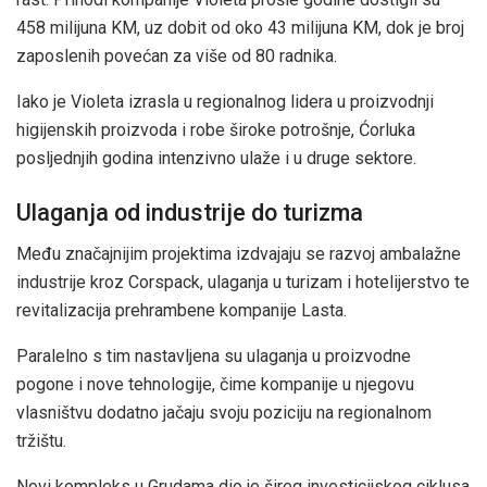
458 milijuna KM, uz dobit od oko 43 milijuna KM, dok je broj
zaposlenih povećan za više od 80 radnika.
Iako je Violeta izrasla u regionalnog lidera u proizvodnji
higijenskih proizvoda i robe široke potrošnje, Ćorluka
posljednjih godina intenzivno ulaže i u druge sektore.
Ulaganja od industrije do turizma
Među značajnijim projektima izdvajaju se razvoj ambalažne
industrije kroz Corspack, ulaganja u turizam i hotelijerstvo te
revitalizacija prehrambene kompanije Lasta.
Paralelno s tim nastavljena su ulaganja u proizvodne
pogone i nove tehnologije, čime kompanije u njegovu
vlasništvu dodatno jačaju svoju poziciju na regionalnom
tržištu.
Novi kompleks u Grudama dio je šireg investicijskog ciklusa