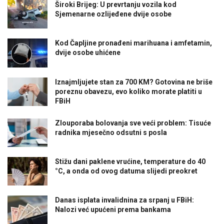
Široki Brijeg: U prevrtanju vozila kod
Sjemenarne ozlijeđene dvije osobe
Kod Čapljine pronađeni marihuana i amfetamin,
dvije osobe uhićene
Iznajmljujete stan za 700 KM? Gotovina ne briše
poreznu obavezu, evo koliko morate platiti u
FBiH
Zlouporaba bolovanja sve veći problem: Tisuće
radnika mjesečno odsutni s posla
Stižu dani paklene vrućine, temperature do 40
°C, a onda od ovog datuma slijedi preokret
Danas isplata invalidnina za srpanj u FBiH:
Nalozi već upućeni prema bankama