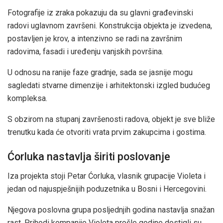
Fotografije iz zraka pokazuju da su glavni građevinski
radovi uglavnom završeni. Konstrukcija objekta je izvedena,
postavljen je krov, a intenzivno se radi na završnim
radovima, fasadi i uređenju vanjskih površina.
U odnosu na ranije faze gradnje, sada se jasnije mogu
sagledati stvarne dimenzije i arhitektonski izgled budućeg
kompleksa.
S obzirom na stupanj završenosti radova, objekt je sve bliže
trenutku kada će otvoriti vrata prvim zakupcima i gostima.
Ćorluka nastavlja širiti poslovanje
Iza projekta stoji Petar Ćorluka, vlasnik grupacije Violeta i
jedan od najuspješnijih poduzetnika u Bosni i Hercegovini.
Njegova poslovna grupa posljednjih godina nastavlja snažan
rast. Prihodi kompanije Violeta prošle godine dostigli su