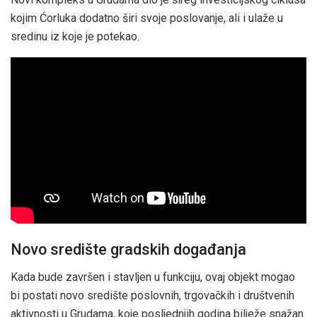
kojim Ćorluka dodatno širi svoje poslovanje, ali i ulaže u
sredinu iz koje je potekao.
Novo središte gradskih događanja
Kada bude završen i stavljen u funkciju, ovaj objekt mogao
bi postati novo središte poslovnih, trgovačkih i društvenih
aktivnosti u Grudama, koje posljednjih godina bilježe snažan