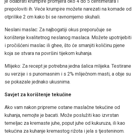
je odabrati krumpire promjera oko 4 do 5 centimetara i
prepoloviti ih. Veće krumpire možete narezati na komade od
otprilike 2 cm kako bi se ravnomjerno skuhali.
Neslani maslac: Za najbogatiji okus preporučuje se
korištenje kvalitetnog neslanog maslaca. Možete upotrijebiti
i pročišćeni maslac ili ghee, što će smanjiti količinu pjene
koja se stvara na površini tijekom kuhanja.
Mlijeko: Za recept je potrebna jedna šalica mlijeka. Testirane
su verzije i s punomasnim i s 2% mliječnom masti, a obje su
se pokazale jednako ukusnima.
Savjet za korištenje tekućine
Ako vam nakon pripreme ostane maslačne tekućine od
kuhanja, nemojte je bacati. Može poslužiti kao izvrstan
temeljac za kremaste juhe, poput juhe od kukuruza, ili kao
tekućina za kuhanje kremastog rižota i jela s tjesteninom.