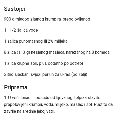
Sastojci
900 g mladog zlatnog krumpira, prepolovljenog
1 i 1/2 šalica vode
1 šalica punomasnog ili 2% mlijeka
8 žlica (113 g) neslanog maslaca, narezanog na 8 komada
1 žlica krupne soli, plus dodatno po potrebi
Sitno sjeckani svježi peršin za ukras (po želji)
Priprema
1. U veći lonac ili posudu od lijevanog željeza stavite
prepolovljeni krumpir, vodu, mlijeko, maslac i sol. Pustite da
zavrije na srednje jakoj vatri.