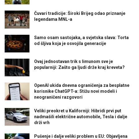
Čuvari tradicije: Široki Brijeg odao priznanje
legendama MNL-a
Samo osam sastojaka, a svjetska slava: Torta
od šljiva koja je osvojila generacije
Ovaj jednostavan trik s limunom sve je
popularniji: Zašto ga ljudi drže kraj kreveta?
OpenAI ukida dnevna ograničenja za besplatne
korisnike ChatGPT-a: Stižu novi modeli i
neograničeni razgovori
Veliki preokret u Kaliforniji: Hibridi prvi put
nadmašili električne automobile, Tesla i dalje
drži vrh
Pušenje i dalje veliki problem u EU: Objavljena