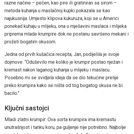
razne načine – pečen, kao pire ili gratiniran sa sirom –
metoda kuhanja u maslačnoj kupki pokazala se kao
najukusnija. Umjesto klipova kukuruza, koji se u Americi
ponekad kuhaju u mlijeku, ona u mješavini maslaca i mlijeka
priprema mlade krumpire dok ne postanu savršeno mekani i
prožeti bogatim okusom.
Jedna od prvih kušačica recepta, Jan, podijelila je svoje
dojmove: “Oduševilo me koliko je krumpir postao nježan i
kremast nakon laganog kuhanja u mlijeku i maslacu.
Posebno mi se svidjela ideja da se dio tekućine prelije
preko krumpira kako se ništa od tog bogatog okusa ne bi
bacilo.”
Ključni sastojci
Mladi zlatni krumpir: Ova sorta krumpira ima kremastu
unutrašnjost i tanku koru, pa guljenje nije potrebno. Najbolje