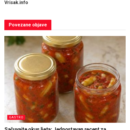
Vrisak.info
Povezane
objave
GASTRO
Sačuvajte okus ljeta: Jednostavan recept za