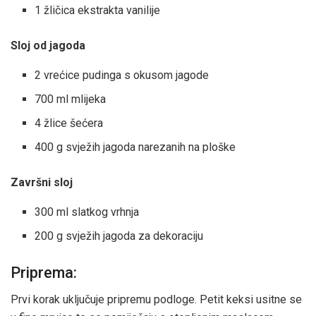
1 žličica ekstrakta vanilije
Sloj od jagoda
2 vrećice pudinga s okusom jagode
700 ml mlijeka
4 žlice šećera
400 g svježih jagoda narezanih na ploške
Završni sloj
300 ml slatkog vrhnja
200 g svježih jagoda za dekoraciju
Priprema:
Prvi korak uključuje pripremu podloge. Petit keksi usitne se