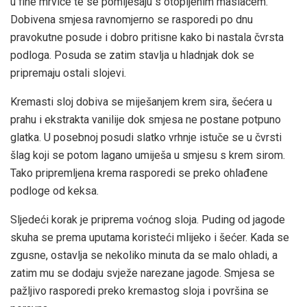
u fine mrvice te se pomiješaju s otopljenim maslacem.
Dobivena smjesa ravnomjerno se rasporedi po dnu
pravokutne posude i dobro pritisne kako bi nastala čvrsta
podloga. Posuda se zatim stavlja u hladnjak dok se
pripremaju ostali slojevi.
Kremasti sloj dobiva se miješanjem krem sira, šećera u
prahu i ekstrakta vanilije dok smjesa ne postane potpuno
glatka. U posebnoj posudi slatko vrhnje istuče se u čvrsti
šlag koji se potom lagano umiješa u smjesu s krem sirom.
Tako pripremljena krema rasporedi se preko ohlađene
podloge od keksa.
Sljedeći korak je priprema voćnog sloja. Puding od jagode
skuha se prema uputama koristeći mlijeko i šećer. Kada se
zgusne, ostavlja se nekoliko minuta da se malo ohladi, a
zatim mu se dodaju svježe narezane jagode. Smjesa se
pažljivo rasporedi preko kremastog sloja i površina se