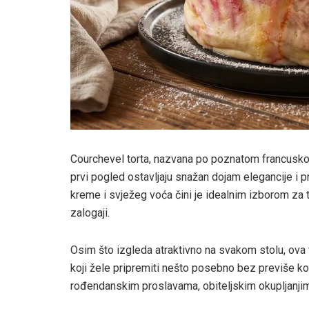
Courchevel torta, nazvana po poznatom francuskom 
prvi pogled ostavljaju snažan dojam elegancije i p
kreme i svježeg voća čini je idealnim izborom za to
zalogaji.
Osim što izgleda atraktivno na svakom stolu, ova t
koji žele pripremiti nešto posebno bez previše ko
rođendanskim proslavama, obiteljskim okupljanjima