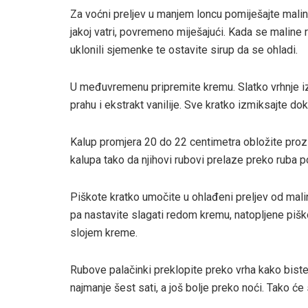
Za voćni preljev u manjem loncu pomiješajte malin
jakoj vatri, povremeno miješajući. Kada se maline
uklonili sjemenke te ostavite sirup da se ohladi.
U međuvremenu pripremite kremu. Slatko vrhnje iz
prahu i ekstrakt vanilije. Sve kratko izmiksajte do
Kalup promjera 20 do 22 centimetra obložite prozi
kalupa tako da njihovi rubovi prelaze preko ruba 
Piškote kratko umočite u ohlađeni preljev od malin
pa nastavite slagati redom kremu, natopljene pišk
slojem kreme.
Rubove palačinki preklopite preko vrha kako biste za
najmanje šest sati, a još bolje preko noći. Tako će 