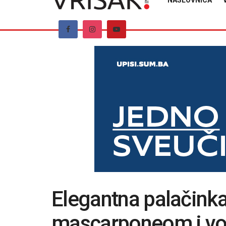
NASLOVNICA
Elegantna palačinka
mascarponeom i vo