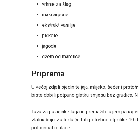
vrhnje za šlag
mascarpone
ekstrakt vanilije
piškote
jagode
džem od marelice.
Priprema
U većoj zdjeli sjedinite jaja, mlijeko, šećer i prs
biste dobili potpuno glatku smjesu bez grudica. Na
Tavu za palačinke lagano premažite uljem pa ispe
zlatnu boju. Za tortu će biti potrebno otprilike 10
potpunosti ohlade.