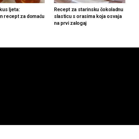
us ljeta:
Recept za starinsku čokoladnu
n recept za domaću
slasticu s orasima koja osvaja
na prvi zalogaj