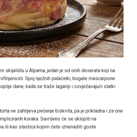
skijalištu u Alpama, jedan je od onih deserata koji na
rofinjenosti. Spoj nježnih palačinki, bogate mascarpone
plije dane, kada se traže laganiji i osvježavajući slatki
orta ne zahtijeva pečenje biskvita, pa je prikladna i za one
mpliciranih koraka. Savršeno će se uklopiti na
 ili kao slastica kojom ćete iznenaditi goste.