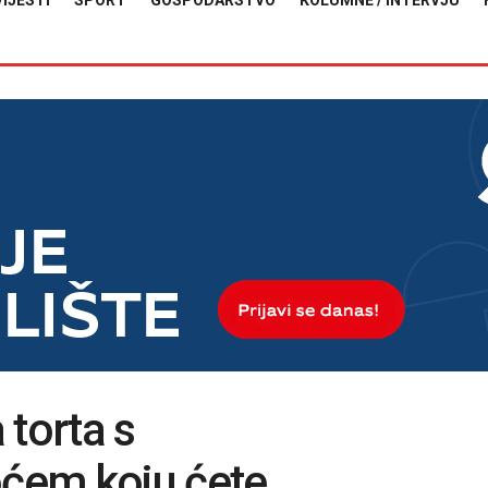
VIJESTI
SPORT
GOSPODARSTVO
KOLUMNE / INTERVJU
 torta s
ćem koju ćete