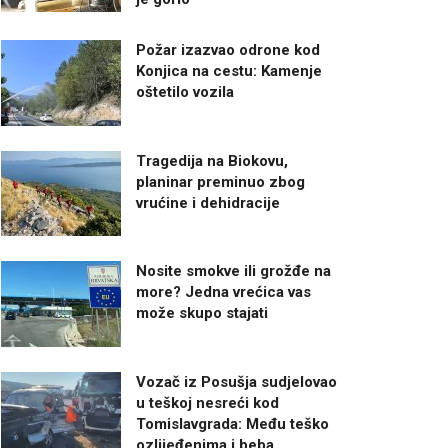
Požar izazvao odrone kod
Konjica na cestu: Kamenje
oštetilo vozila
Tragedija na Biokovu,
planinar preminuo zbog
vrućine i dehidracije
Nosite smokve ili grožđe na
more? Jedna vrećica vas
može skupo stajati
Vozač iz Posušja sudjelovao
u teškoj nesreći kod
Tomislavgrada: Među teško
ozlijeđenima i beba