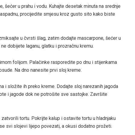
e, šećer u prahu i vodu. Kuhajte desetak minuta na srednje
 raspadnu, procijedite smjesu kroz gusto sito kako biste
miksajte u čvrsti šlag, zatim dodajte mascarpone, šećer u
k ne dobijete laganu, glatku i prozračnu kremu.
rnom folijom. Palačinke rasporedite po dnu i stijenkama
posude. Na dno nanesite prvi sloj kreme.
a i složite ih preko kreme. Dodajte sloj narezanih jagoda
ote i jagode dok ne potrošite sve sastojke. Završite
tvorili tortu. Pokrijte kalup i ostavite tortu u hladnjaku
se svi slojevi lijepo povezati, a okusi dodatno prožeti.