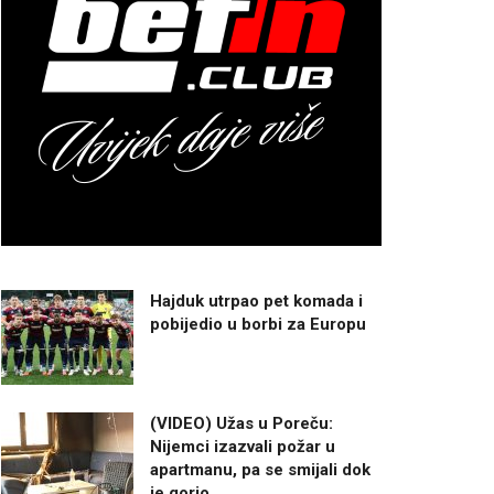
Hajduk utrpao pet komada i
pobijedio u borbi za Europu
(VIDEO) Užas u Poreču:
Nijemci izazvali požar u
apartmanu, pa se smijali dok
je gorio