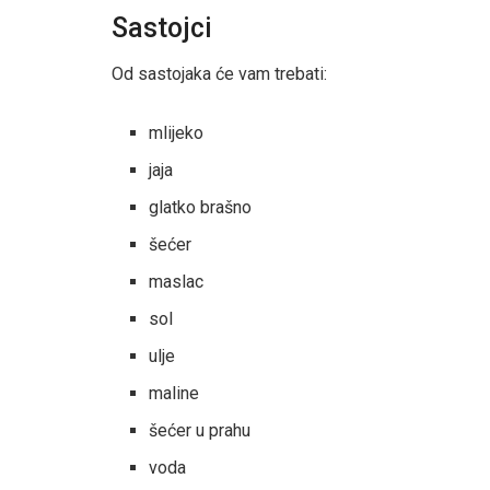
Sastojci
Od sastojaka će vam trebati:
mlijeko
jaja
glatko brašno
šećer
maslac
sol
ulje
maline
šećer u prahu
voda