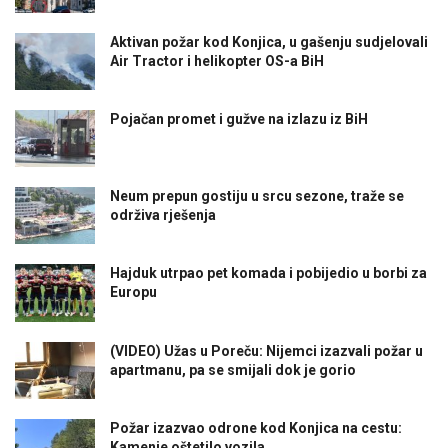
Aktivan požar kod Konjica, u gašenju sudjelovali
Air Tractor i helikopter OS-a BiH
Pojačan promet i gužve na izlazu iz BiH
Neum prepun gostiju u srcu sezone, traže se
održiva rješenja
Hajduk utrpao pet komada i pobijedio u borbi za
Europu
(VIDEO) Užas u Poreču: Nijemci izazvali požar u
apartmanu, pa se smijali dok je gorio
Požar izazvao odrone kod Konjica na cestu:
Kamenje oštetilo vozila