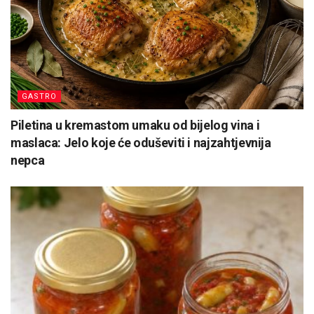
GASTRO
Piletina u kremastom umaku od bijelog vina i
maslaca: Jelo koje će oduševiti i najzahtjevnija
nepca