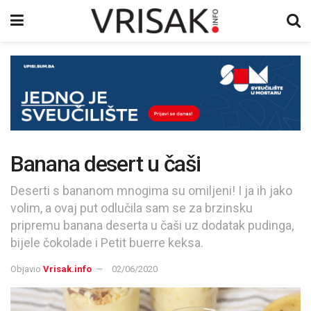
Banana desert u čaši
Deserti s bananom mnogima su omiljeni! I ja ih jako
volim, a ovaj put odlučila sam se za brzinsku
pripremu banana deserta u čaši uz dodatak pudinga,
bijele čokolade i Petit buerre keksa.
Objavio
Vrisak.info
02/06/2020