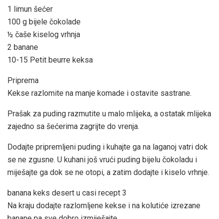
1 limun šećer
100 g bijele čokolade
½ čaše kiselog vrhnja
2 banane
10-15 Petit beurre keksa
Priprema
Kekse razlomite na manje komade i ostavite sastrane.
Prašak za puding razmutite u malo mlijeka, a ostatak mlijeka
zajedno sa šećerima zagrijte do vrenja.
Dodajte pripremljeni puding i kuhajte ga na laganoj vatri dok
se ne zgusne. U kuhani još vrući puding bijelu čokoladu i
miješajte ga dok se ne otopi, a zatim dodajte i kiselo vrhnje.
banana keks desert u casi recept 3
Na kraju dodajte razlomljene kekse i na kolutiće izrezane
banane pa sve dobro izmiješajte.