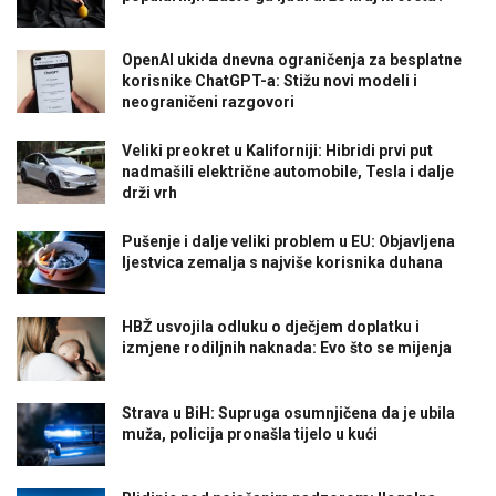
OpenAI ukida dnevna ograničenja za besplatne
korisnike ChatGPT-a: Stižu novi modeli i
neograničeni razgovori
Veliki preokret u Kaliforniji: Hibridi prvi put
nadmašili električne automobile, Tesla i dalje
drži vrh
Pušenje i dalje veliki problem u EU: Objavljena
ljestvica zemalja s najviše korisnika duhana
HBŽ usvojila odluku o dječjem doplatku i
izmjene rodiljnih naknada: Evo što se mijenja
Strava u BiH: Supruga osumnjičena da je ubila
muža, policija pronašla tijelo u kući