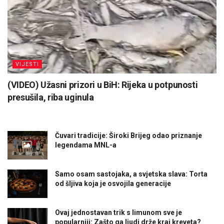
VIJESTI
(VIDEO) Užasni prizori u BiH: Rijeka u potpunosti
presušila, riba uginula
Čuvari tradicije: Široki Brijeg odao priznanje
legendama MNL-a
Samo osam sastojaka, a svjetska slava: Torta
od šljiva koja je osvojila generacije
Ovaj jednostavan trik s limunom sve je
popularniji: Zašto ga ljudi drže kraj kreveta?