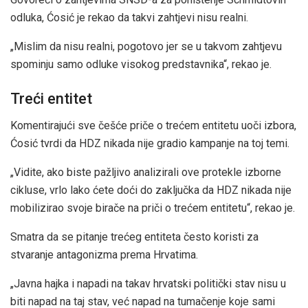
odluka, Ćosić je rekao da takvi zahtjevi nisu realni.
„Mislim da nisu realni, pogotovo jer se u takvom zahtjevu
spominju samo odluke visokog predstavnika“, rekao je.
Treći entitet
Komentirajući sve češće priče o trećem entitetu uoči izbora,
Ćosić tvrdi da HDZ nikada nije gradio kampanje na toj temi.
„Vidite, ako biste pažljivo analizirali ove protekle izborne
cikluse, vrlo lako ćete doći do zaključka da HDZ nikada nije
mobilizirao svoje birače na priči o trećem entitetu“, rekao je.
Smatra da se pitanje trećeg entiteta često koristi za
stvaranje antagonizma prema Hrvatima.
„Javna hajka i napadi na takav hrvatski politički stav nisu u
biti napad na taj stav, već napad na tumačenje koje sami