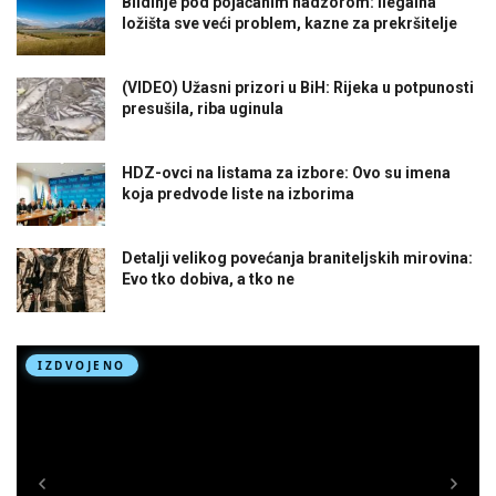
Blidinje pod pojačanim nadzorom: Ilegalna
ložišta sve veći problem, kazne za prekršitelje
(VIDEO) Užasni prizori u BiH: Rijeka u potpunosti
presušila, riba uginula
HDZ-ovci na listama za izbore: Ovo su imena
koja predvode liste na izborima
Detalji velikog povećanja braniteljskih mirovina:
Evo tko dobiva, a tko ne