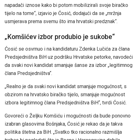
napadači iznose kako bi potom mobilizirali svoje biračko
tijelo na tome“, izjavio je Ćosić, dodajući da se „mržnja
usmjerava prema svemu što ima hrvatski predznak“.
„Komšićev izbor produbio je sukobe“
Ćosić se osvrnuo i na kandidaturu Zdenka Lučića za člana
Predsjedništva BiH uz podršku Hrvatske petorke, navodeći
da svaki novi kandidat smanjuje šanse za izbor „legitimnog
člana Predsjedništva“.
„Realno je da svaki novi kandidat smanjuje mogućnost, s
obzirom na hrvatsko biračko tijelo, smanjuje mogućnost
izbora legitimnog člana Predsjedništva BiH“, tvrdi Ćosić.
Govoreći o Željku Komšiću i mogućnosti da bude ponovno
izabran glasovima Bošnjaka, Ćosić je rekao da je takva
politika štetna za BiH. „Svatko tko racionalno razmišlja