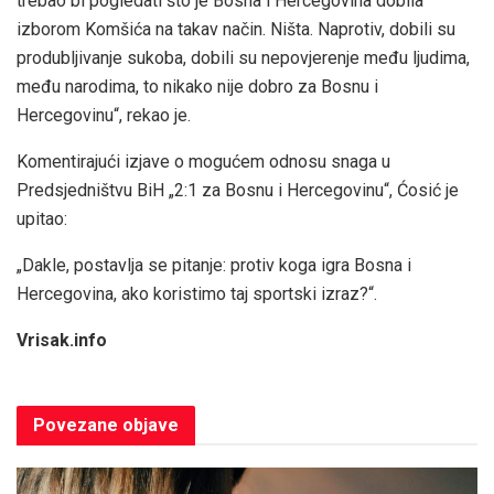
trebao bi pogledati što je Bosna i Hercegovina dobila
izborom Komšića na takav način. Ništa. Naprotiv, dobili su
produbljivanje sukoba, dobili su nepovjerenje među ljudima,
među narodima, to nikako nije dobro za Bosnu i
Hercegovinu“, rekao je.
Komentirajući izjave o mogućem odnosu snaga u
Predsjedništvu BiH „2:1 za Bosnu i Hercegovinu“, Ćosić je
upitao:
„Dakle, postavlja se pitanje: protiv koga igra Bosna i
Hercegovina, ako koristimo taj sportski izraz?“.
Vrisak.info
Povezane
objave