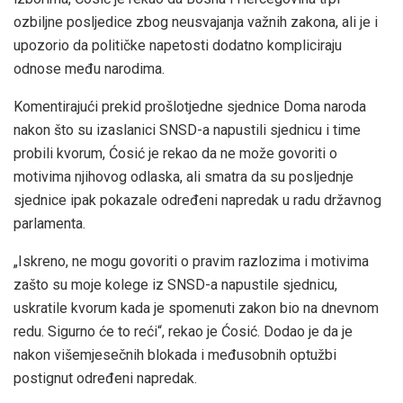
ozbiljne posljedice zbog neusvajanja važnih zakona, ali je i
upozorio da političke napetosti dodatno kompliciraju
odnose među narodima.
Komentirajući prekid prošlotjedne sjednice Doma naroda
nakon što su izaslanici SNSD-a napustili sjednicu i time
probili kvorum, Ćosić je rekao da ne može govoriti o
motivima njihovog odlaska, ali smatra da su posljednje
sjednice ipak pokazale određeni napredak u radu državnog
parlamenta.
„Iskreno, ne mogu govoriti o pravim razlozima i motivima
zašto su moje kolege iz SNSD-a napustile sjednicu,
uskratile kvorum kada je spomenuti zakon bio na dnevnom
redu. Sigurno će to reći“, rekao je Ćosić. Dodao je da je
nakon višemjesečnih blokada i međusobnih optužbi
postignut određeni napredak.