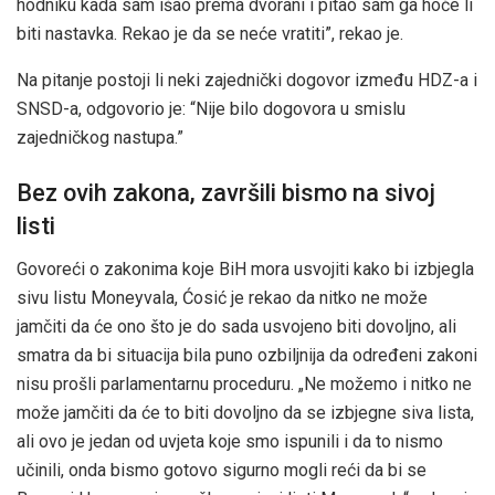
hodniku kada sam išao prema dvorani i pitao sam ga hoće li
biti nastavka. Rekao je da se neće vratiti”, rekao je.
Na pitanje postoji li neki zajednički dogovor između HDZ-a i
SNSD-a, odgovorio je: “Nije bilo dogovora u smislu
zajedničkog nastupa.”
Bez ovih zakona, završili bismo na sivoj
listi
Govoreći o zakonima koje BiH mora usvojiti kako bi izbjegla
sivu listu Moneyvala, Ćosić je rekao da nitko ne može
jamčiti da će ono što je do sada usvojeno biti dovoljno, ali
smatra da bi situacija bila puno ozbiljnija da određeni zakoni
nisu prošli parlamentarnu proceduru. „Ne možemo i nitko ne
može jamčiti da će to biti dovoljno da se izbjegne siva lista,
ali ovo je jedan od uvjeta koje smo ispunili i da to nismo
učinili, onda bismo gotovo sigurno mogli reći da bi se