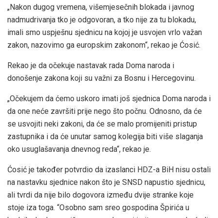
„Nakon dugog vremena, višemjesečnih blokada i javnog
nadmudrivanja tko je odgovoran, a tko nije za tu blokadu,
imali smo uspješnu sjednicu na kojoj je usvojen vrlo važan
zakon, nazovimo ga europskim zakonom“, rekao je Ćosić.
Rekao je da očekuje nastavak rada Doma naroda i
donošenje zakona koji su važni za Bosnu i Hercegovinu.
„Očekujem da ćemo uskoro imati još sjednica Doma naroda i
da one neće završiti prije nego što počnu. Odnosno, da će
se usvojiti neki zakoni, da će se malo promijeniti pristup
zastupnika i da će unutar samog kolegija biti više slaganja
oko usuglašavanja dnevnog reda“, rekao je.
Ćosić je također potvrdio da izaslanci HDZ-a BiH nisu ostali
na nastavku sjednice nakon što je SNSD napustio sjednicu,
ali tvrdi da nije bilo dogovora između dvije stranke koje
stoje iza toga. “Osobno sam sreo gospodina Špirića u