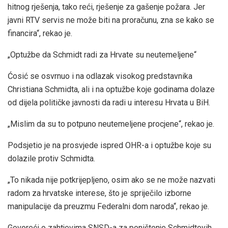
hitnog rješenja, tako reći, rješenje za gašenje požara. Jer
javni RTV servis ne može biti na proračunu, zna se kako se
financira“, rekao je.
„Optužbe da Schmidt radi za Hrvate su neutemeljene“
Ćosić se osvrnuo i na odlazak visokog predstavnika
Christiana Schmidta, ali i na optužbe koje godinama dolaze
od dijela političke javnosti da radi u interesu Hrvata u BiH.
„Mislim da su to potpuno neutemeljene procjene“, rekao je.
Podsjetio je na prosvjede ispred OHR-a i optužbe koje su
dolazile protiv Schmidta.
„To nikada nije potkrijepljeno, osim ako se ne može nazvati
radom za hrvatske interese, što je spriječilo izborne
manipulacije da preuzmu Federalni dom naroda“, rekao je.
Govoreći o zahtjevima SNSD-a za poništenje Schmidtovih