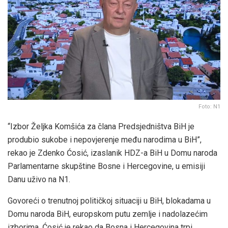
Foto: N1
“Izbor Željka Komšića za člana Predsjedništva BiH je
produbio sukobe i nepovjerenje među narodima u BiH”,
rekao je Zdenko Ćosić, izaslanik HDZ-a BiH u Domu naroda
Parlamentarne skupštine Bosne i Hercegovine, u emisiji
Danu uživo na N1.
Govoreći o trenutnoj političkoj situaciji u BiH, blokadama u
Domu naroda BiH, europskom putu zemlje i nadolazećim
izborima, Ćosić je rekao da Bosna i Hercegovina trpi