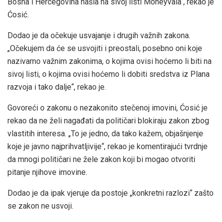
Bosna i Hercegovina našla na sivoj listi Moneyvala“, rekao je
Ćosić.
Dodao je da očekuje usvajanje i drugih važnih zakona.
„Očekujem da će se usvojiti i preostali, posebno oni koje
nazivamo važnim zakonima, o kojima ovisi hoćemo li biti na
sivoj listi, o kojima ovisi hoćemo li dobiti sredstva iz Plana
razvoja i tako dalje“, rekao je.
Govoreći o zakonu o nezakonito stečenoj imovini, Ćosić je
rekao da ne želi nagađati da političari blokiraju zakon zbog
vlastitih interesa. „To je jedno, da tako kažem, objašnjenje
koje je javno najprihvatljivije“, rekao je komentirajući tvrdnje
da mnogi političari ne žele zakon koji bi mogao otvoriti
pitanje njihove imovine.
Dodao je da ipak vjeruje da postoje „konkretni razlozi“ zašto
se zakon ne usvoji.