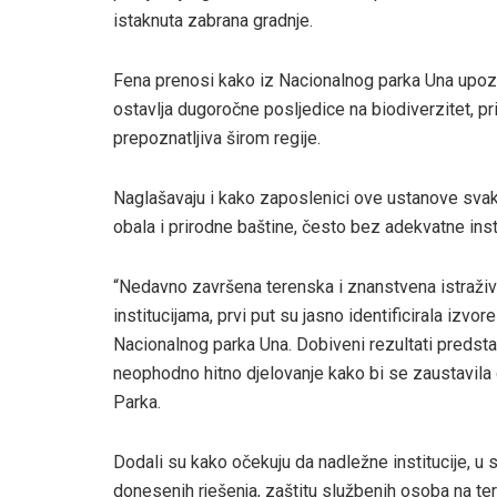
istaknuta zabrana gradnje.
Fena prenosi kako iz Nacionalnog parka Una upozo
ostavlja dugoročne posljedice na biodiverzitet, pr
prepoznatljiva širom regije.
Naglašavaju i kako zaposlenici ove ustanove svako
obala i prirodne baštine, često bez adekvatne ins
“Nedavno završena terenska i znanstvena istraživa
institucijama, prvi put su jasno identificirala izv
Nacionalnog parka Una. Dobiveni rezultati predstav
neophodno hitno djelovanje kako bi se zaustavila d
Parka.
Dodali su kako očekuju da nadležne institucije, 
donesenih rješenja, zaštitu službenih osoba na ter