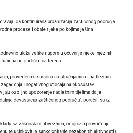
ravaju da kontinuirana urbanizacija zaštićenog područja
irodne procese i obale rijeke po kojima je Una
dnevno ulažu velike napore u očuvanje rijeke, njezinih
titucionalne podrške na terenu.
nja, provedena u suradnji sa stručnjacima i nadležnim
ore zagađenja i negativnog utjecaja na ekosustav
ljaju ozbiljno upozorenje nadležnim tijelima da je
aljnja devastacija zaštićenog područja”, poručili su iz
u skladu sa zakonskim obvezama, osiguraju provođenje
enu te učinkovitije sankcioniranje nezakonitih aktivnosti u