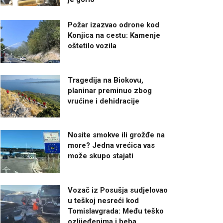
Požar izazvao odrone kod
Konjica na cestu: Kamenje
oštetilo vozila
Tragedija na Biokovu,
planinar preminuo zbog
vrućine i dehidracije
Nosite smokve ili grožđe na
more? Jedna vrećica vas
može skupo stajati
Vozač iz Posušja sudjelovao
u teškoj nesreći kod
Tomislavgrada: Među teško
ozlijeđenima i beba