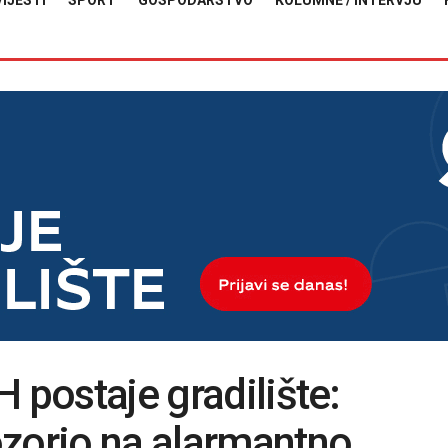
VIJESTI
SPORT
GOSPODARSTVO
KOLUMNE / INTERVJU
 postaje gradilište:
ozorio na alarmantno