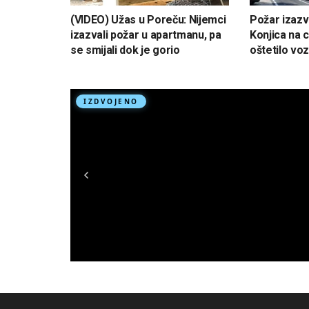
(VIDEO) Užas u Poreču: Nijemci
Požar izaz
izazvali požar u apartmanu, pa
Konjica na 
se smijali dok je gorio
oštetilo voz