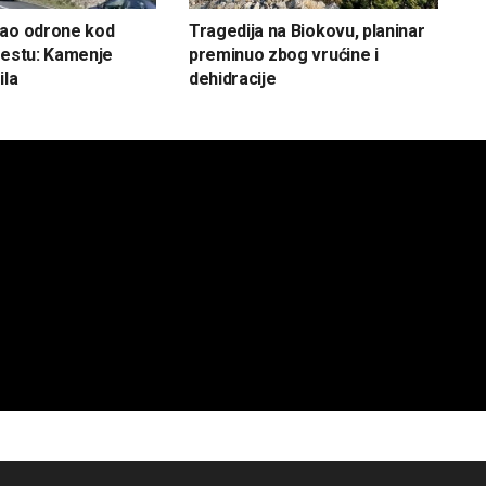
vao odrone kod
Tragedija na Biokovu, planinar
cestu: Kamenje
preminuo zbog vrućine i
ila
dehidracije