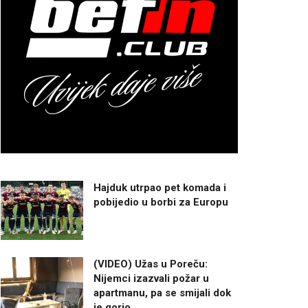
Hajduk utrpao pet komada i
pobijedio u borbi za Europu
(VIDEO) Užas u Poreču:
Nijemci izazvali požar u
apartmanu, pa se smijali dok
je gorio