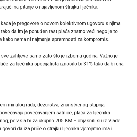
ajući na pitanje o najavljenom štrajku liječnika.
et kada je pregovore o novom kolektivnom ugovoru s njima
, tako da im je ponuđen rast plaća znatno veći nego je to
uka kako nema ni najmanje spremnosti za kompromis.
 sve zahtjeve samo zato što je izborna godina. Važno je
e za liječnika specijalista iznosilo bi 31% tako da bi ona
jem minulog rada, dežurstva, znanstvenog stupnja,
e povećavaju povećavanjem satnice, plaća za liječnika
enog, porasla bi za ukupno 705 KM – objasnili su iz Vlade
ovori da iza priče o štrajku liječnika vjerojatno ima i