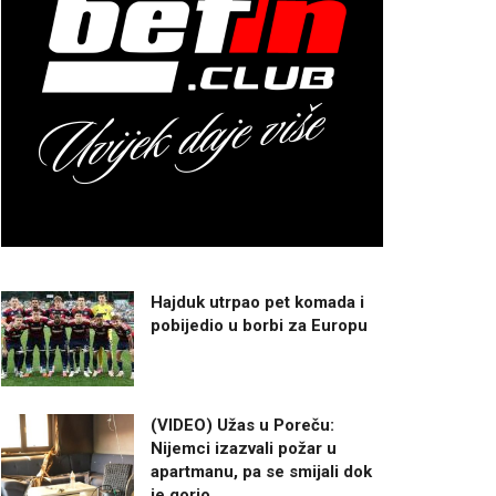
Hajduk utrpao pet komada i
pobijedio u borbi za Europu
(VIDEO) Užas u Poreču:
Nijemci izazvali požar u
apartmanu, pa se smijali dok
je gorio