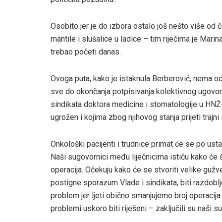
Osobito jer je do izbora ostalo još nešto više o
mantile i slušalice u ladice – tim riječima je Marin
trebao početi danas.
Ovoga puta, kako je istaknula Berberović, nema odu
sve do okončanja potpisivanja kolektivnog ugovora
sindikata doktora medicine i stomatologije u HNŽ-u. 
ugrožen i kojima zbog njihovog stanja prijeti trajni i
Onkološki pacijenti i trudnice primat će se po usta
Naši sugovornici među liječnicima ističu kako će š
operacija. Očekuju kako će se stvoriti velike gužv
postigne sporazum Vlade i sindikata, biti razdoblj
problem jer ljeti obično smanjujemo broj operaci
problemi uskoro biti riješeni – zaključili su naši s