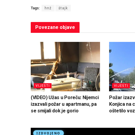
Tags:
hnž
štajk
Povezane
objave
VIJESTI
VIJESTI
(VIDEO) Užas u Poreču: Nijemci
Požar izaz
izazvali požar u apartmanu, pa
Konjica na 
se smijali dok je gorio
oštetilo voz