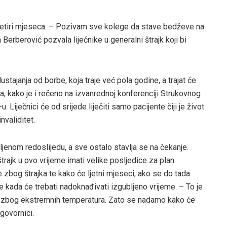
d četiri mjeseca. – Pozivam sve kolege da stave bedževe na
a Berberović pozvala liječnike u generalni štrajk koji bi
stajanja od borbe, koja traje već pola godine, a trajat će
, kako je i rečeno na izvanrednoj konferenciji Strukovnog
Liječnici će od srijede liječiti samo pacijente čiji je život
nvaliditet.
ljenom redoslijedu, a sve ostalo stavlja se na čekanje.
trajk u ovo vrijeme imati velike posljedice za plan
e zbog štrajka te kako će ljetni mjeseci, ako se do tada
e kada će trebati nadoknađivati izgubljeno vrijeme. – To je
ja zbog ekstremnih temperatura. Zato se nadamo kako će
ugovornici.