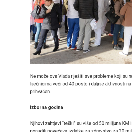
Ne može ova Vlada riješiti sve probleme koji su na
liječnicima veći od 40 posto i daljnje aktivnosti na 
prihvaćen.
Izborna godina
Njihovi zahtjevi “teški” su više od 50 milijuna KM
ponudili povećava izdatke za zdravstvo za 20 mili