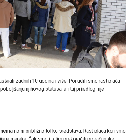
stajali zadnjih 10 godina i više. Ponudili smo rast plaća
poboljšanju njihovog statusa, ali taj prijedlog nije
 i nemamo ni približno toliko sredstava. Rast plaća koji smo
juna maraka. Čak smo i s tim prekoračili proračunske