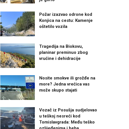
Požar izazvao odrone kod
Konjica na cestu: Kamenje
oštetilo vozila
Tragedija na Biokovu,
planinar preminuo zbog
vrućine i dehidracije
Nosite smokve ili grožđe na
more? Jedna vrećica vas
može skupo stajati
Vozač iz Posušja sudjelovao
u teškoj nesreći kod
Tomislavgrada: Među teško
ozlijeđenima i beba