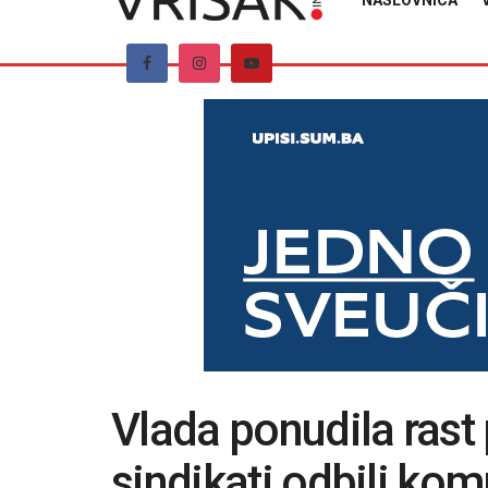
NASLOVNICA
Vlada ponudila rast
sindikati odbili ko