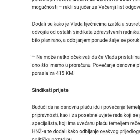
mogućnosti – rekli su jučer za Večernji list odgovar
Dodali su kako je Vlada liječnicima izašla u susr
odvojila od ostalih sindikata zdravstvenih radnika
bilo planirano, a odbijanjem ponude šalje se por
– Ne može netko očekivati da će Vlada pristati na
ono što imamo u proračunu. Povećanje osnovne plać
porasla za 415 KM.
Sindikati prijete
Budući da na osnovnu plaću idu i povećanja temel
pripravnosti, kao i za posebne uvjete rada koji s
specijalista, koji ima uvećanu plaću temeljem reč
HNŽ-a te dodali kako odbijanje ovakvog prijedloga g
političku pozadinu.