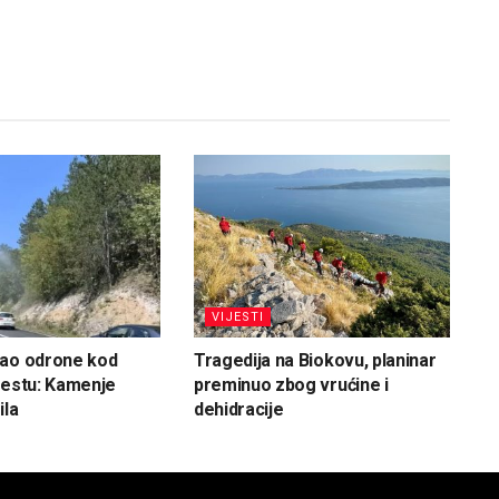
VIJESTI
vao odrone kod
Tragedija na Biokovu, planinar
cestu: Kamenje
preminuo zbog vrućine i
ila
dehidracije