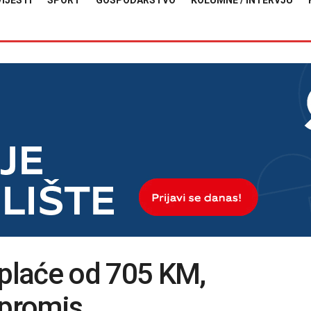
VIJESTI
SPORT
GOSPODARSTVO
KOLUMNE / INTERVJU
 plaće od 705 KM,
mpromis