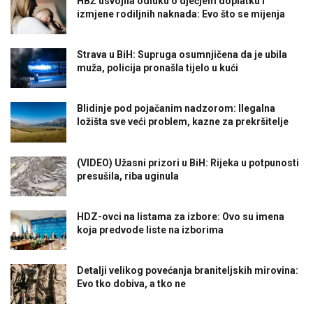
HBŽ usvojila odluku o dječjem doplatku i
izmjene rodiljnih naknada: Evo što se mijenja
Strava u BiH: Supruga osumnjičena da je ubila
muža, policija pronašla tijelo u kući
Blidinje pod pojačanim nadzorom: Ilegalna
ložišta sve veći problem, kazne za prekršitelje
(VIDEO) Užasni prizori u BiH: Rijeka u potpunosti
presušila, riba uginula
HDZ-ovci na listama za izbore: Ovo su imena
koja predvode liste na izborima
Detalji velikog povećanja braniteljskih mirovina:
Evo tko dobiva, a tko ne