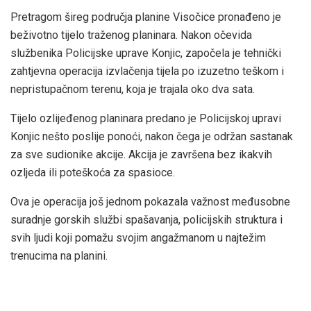
Pretragom šireg područja planine Visočice pronađeno je
beživotno tijelo traženog planinara. Nakon očevida
službenika Policijske uprave Konjic, započela je tehnički
zahtjevna operacija izvlačenja tijela po izuzetno teškom i
nepristupačnom terenu, koja je trajala oko dva sata.
Tijelo ozlijeđenog planinara predano je Policijskoj upravi
Konjic nešto poslije ponoći, nakon čega je održan sastanak
za sve sudionike akcije. Akcija je završena bez ikakvih
ozljeda ili poteškoća za spasioce.
Ova je operacija još jednom pokazala važnost međusobne
suradnje gorskih službi spašavanja, policijskih struktura i
svih ljudi koji pomažu svojim angažmanom u najtežim
trenucima na planini.