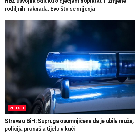
HBŽ usvojila odluku o dječjem doplatku i izmjene
rodiljnih naknada: Evo što se mijenja
VIJESTI
Strava u BiH: Supruga osumnjičena da je ubila muža,
policija pronašla tijelo u kući