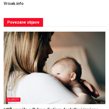
Vrisak.info
Povezane
objave
VIJESTI