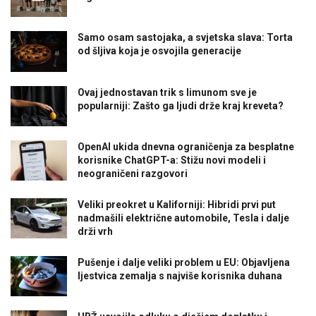
Samo osam sastojaka, a svjetska slava: Torta
od šljiva koja je osvojila generacije
Ovaj jednostavan trik s limunom sve je
popularniji: Zašto ga ljudi drže kraj kreveta?
OpenAI ukida dnevna ograničenja za besplatne
korisnike ChatGPT-a: Stižu novi modeli i
neograničeni razgovori
Veliki preokret u Kaliforniji: Hibridi prvi put
nadmašili električne automobile, Tesla i dalje
drži vrh
Pušenje i dalje veliki problem u EU: Objavljena
ljestvica zemalja s najviše korisnika duhana