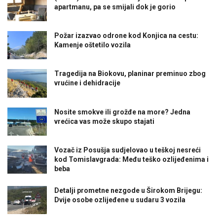
apartmanu, pa se smijali dok je gorio
Požar izazvao odrone kod Konjica na cestu:
Kamenje oštetilo vozila
Tragedija na Biokovu, planinar preminuo zbog
vrućine i dehidracije
Nosite smokve ili grožđe na more? Jedna
vrećica vas može skupo stajati
Vozač iz Posušja sudjelovao u teškoj nesreći
kod Tomislavgrada: Među teško ozlijeđenima i
beba
Detalji prometne nezgode u Širokom Brijegu:
Dvije osobe ozlijeđene u sudaru 3 vozila