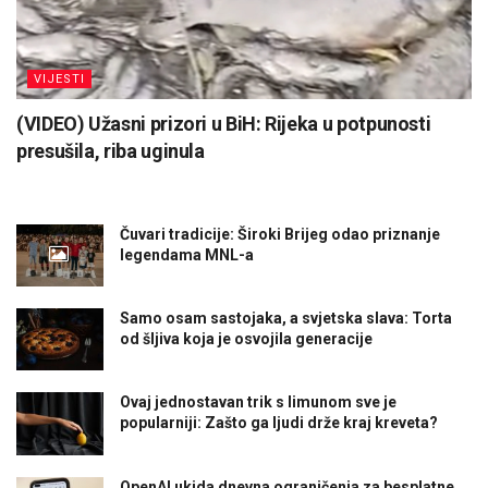
VIJESTI
(VIDEO) Užasni prizori u BiH: Rijeka u potpunosti
presušila, riba uginula
Čuvari tradicije: Široki Brijeg odao priznanje
legendama MNL-a
Samo osam sastojaka, a svjetska slava: Torta
od šljiva koja je osvojila generacije
Ovaj jednostavan trik s limunom sve je
popularniji: Zašto ga ljudi drže kraj kreveta?
OpenAI ukida dnevna ograničenja za besplatne