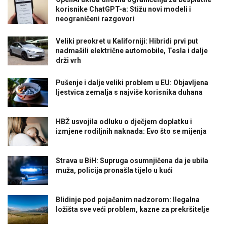
korisnike ChatGPT-a: Stižu novi modeli i
neograničeni razgovori
Veliki preokret u Kaliforniji: Hibridi prvi put
nadmašili električne automobile, Tesla i dalje
drži vrh
Pušenje i dalje veliki problem u EU: Objavljena
ljestvica zemalja s najviše korisnika duhana
HBŽ usvojila odluku o dječjem doplatku i
izmjene rodiljnih naknada: Evo što se mijenja
Strava u BiH: Supruga osumnjičena da je ubila
muža, policija pronašla tijelo u kući
Blidinje pod pojačanim nadzorom: Ilegalna
ložišta sve veći problem, kazne za prekršitelje