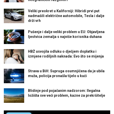
Veliki preokret u Kaliforniji: Hibridi prvi put
nadmašili električne automobile, Tesla i dalje
drži vrh
Pušenje i dalje veliki problem u EU: Objavljena
ljestvica zemalja s najviše korisnika duhana
HBŽ usvojila odluku o dječjem doplatku i
izmjene rodiljnih naknada: Evo što se mijenja
Strava u BiH: Supruga osumnjičena da je ubila
muža, policija pronašla tijelo u kući
Blidinje pod pojačanim nadzorom: Ilegalna
ložišta sve veći problem, kazne za prekršitelje