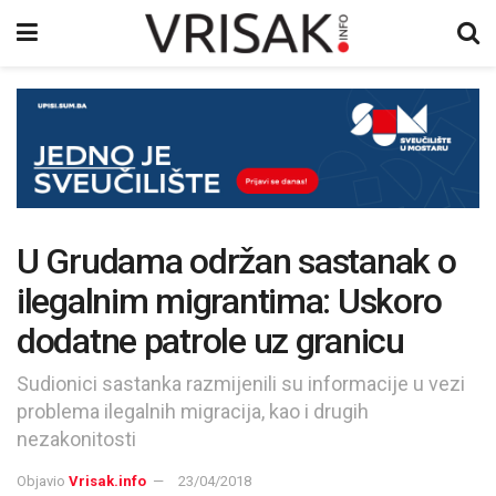
U Grudama održan sastanak o
ilegalnim migrantima: Uskoro
dodatne patrole uz granicu
Sudionici sastanka razmijenili su informacije u vezi
problema ilegalnih migracija, kao i drugih
nezakonitosti
Objavio
Vrisak.info
23/04/2018