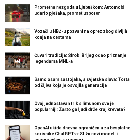
Prometna nezgoda u Ljubuškom: Automobil
udario pješaka, promet usporen
Vozači u HBŽ-u pozvani na oprez zbog divljih
konja na cestama
Čuvari tradicije: Široki Brijeg odao priznanje
legendama MNL-a
Samo osam sastojaka, a svjetska slava: Torta
od šljiva koja je osvojila generacije
Ovaj jednostavan trik s limunom sve je
popularniji: Zašto ga ljudi drže kraj kreveta?
OpenAI ukida dnevna ograničenja za besplatne
korisnike ChatGPT-a: Stižu novi modeli i
neograničeni razgovori