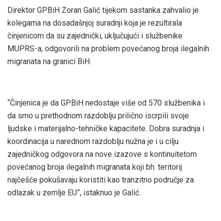
Direktor GPBiH Zoran Galić tijekom sastanka zahvalio je
kolegama na dosadašnjoj suradnji koja je rezultirala
činjenicom da su zajednički, uključujući i službenike
MUPRS-a, odgovorili na problem povećanog broja ilegalnih
migranata na granici BiH.
“Činjenica je da GPBiH nedostaje više od 570 službenika i
da smo u prethodnom razdoblju prilično iscrpili svoje
ljudske i materijalno-tehničke kapacitete. Dobra suradnja i
koordinacija u narednom razdoblju nužna je i u cilju
zajedničkog odgovora na nove izazove s kontinuitetom
povećanog broja ilegalnih migranata koji bh. teritorij
najčešće pokušavaju koristiti kao tranzitno područje za
odlazak u zemlje EU”, istaknuo je Galić.