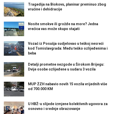
Tragedija na Biokovu, planinar preminuo zbog
vrućine i dehidracije
Nosite smokve ili grožđe na more? Jedna
vrećica vas može skupo stajati
Vozač iz Posušja sudjelovao u teškoj nesreći
kod Tomislavgrada: Među teško ozlijeđenima i
beba
Detalji prometne nezgode u Širokom Brijegu:
Dvije osobe ozlijeđene u sudaru 3 vozila
MUP ŽZH nabavio novih 15 vozila vrijednih više
od 700.000 KM
U HBŽ-u slijede izmjene kolektivnih ugovora za
osnovno i srednje obrazovanje