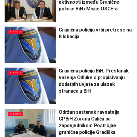
aktivnosti između Granične
policije BiH i Misije OSCE-a
Granična policija vrši pretrese na
VIJESTI
8 lokacija
Granična policija BiH: Prestanak
VIJESTI
važenja Odluke o propisivanju
dodatnih uvjeta za ulazak
stranaca u BiH
Održan sastanak ravnatelja
VIJESTI
GPBiH Zorana Galića sa
zapovjednikom Postrojbe
granične policije Gradiška