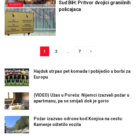
Sud BiH: Pritvor dvojici graničnih
VIJESTI
policajaca
1
2
…
7
Hajduk utrpao pet komada i pobijedio u borbi za
Europu
(VIDEO) Užas u Poreču: Nijemci izazvali požar u
apartmanu, pa se smijali dok je gorio
Požar izazvao odrone kod Konjica na cestu:
Kamenje oštetilo vozila