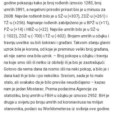
godine pokazuju kako je broj rođenih iznosio 1283, broj
umrlih 3891, a negativni prirodni prirast bio je u minusu za
2608. Najviše rođenih bilo je u SŽ-u (+307), ZDŽ-u (+261) i
TŽ-u (+256). Najmanje rođenih zabilježeno je u BPŽ-u (+11),
PŽ-u (+14) i HBŽ-u (+22). Najviše umrlih bilo je u SŽ-u
(-1022), ZDŽ-u (-700) i TŽ-u (-602). Brojem umrlih u ožujku i
travnju uvelike su bili šokirani i građani. Takvom stanju glavni
uzrok bila je korona, od koje je preminuo veliki broj građana,
ali nije samo ona bila uzrok. – Broj pokopa u ožujku i travnju
na koje smo išli ili netko iz obitelji ili ja bio je zastrašujući.
Gotovo da nema dana da nismo išli na neki pokop, a bilo je i
dana kad ih je bilo i po nekoliko. Srećom, sada je to malo
stalo, ali svakako da je bilo previše neuobičajeno – kazao
nam je jedan Mostarac. Prema podacima Agencije za
statistiku, broj umrlih u FBiH u ožujku je iznosio 2952. BiH je
druga u svijetu po broju umrlih od koronavirusa na milijun
stanovnika, podaci su Worldometersa iz svibnja ove godine.