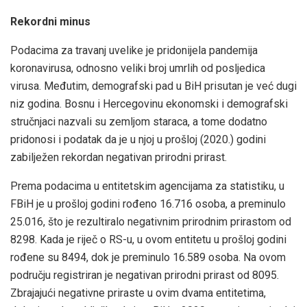
Rekordni minus
Podacima za travanj uvelike je pridonijela pandemija
koronavirusa, odnosno veliki broj umrlih od posljedica
virusa. Međutim, demografski pad u BiH prisutan je već dugi
niz godina. Bosnu i Hercegovinu ekonomski i demografski
stručnjaci nazvali su zemljom staraca, a tome dodatno
pridonosi i podatak da je u njoj u prošloj (2020.) godini
zabilježen rekordan negativan prirodni prirast.
Prema podacima u entitetskim agencijama za statistiku, u
FBiH je u prošloj godini rođeno 16.716 osoba, a preminulo
25.016, što je rezultiralo negativnim prirodnim prirastom od
8298. Kada je riječ o RS-u, u ovom entitetu u prošloj godini
rođene su 8494, dok je preminulo 16.589 osoba. Na ovom
području registriran je negativan prirodni prirast od 8095.
Zbrajajući negativne priraste u ovim dvama entitetima,