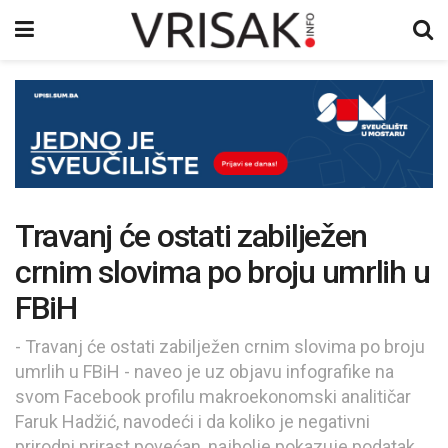
Travanj će ostati zabilježen
crnim slovima po broju umrlih u
FBiH
- Travanj će ostati zabilježen crnim slovima po broju
umrlih u FBiH - naveo je uz objavu infografike na
svom Facebook profilu makroekonomski analitičar
Faruk Hadžić, navodeći i da koliko je negativni
prirodni prirast povećan, najbolje pokazuje podatak