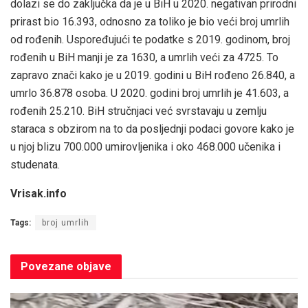
dolazi se do zaključka da je u BiH u 2020. negativan prirodni
prirast bio 16.393, odnosno za toliko je bio veći broj umrlih
od rođenih. Uspoređujući te podatke s 2019. godinom, broj
rođenih u BiH manji je za 1630, a umrlih veći za 4725. To
zapravo znači kako je u 2019. godini u BiH rođeno 26.840, a
umrlo 36.878 osoba. U 2020. godini broj umrlih je 41.603, a
rođenih 25.210. BiH stručnjaci već svrstavaju u zemlju
staraca s obzirom na to da posljednji podaci govore kako je
u njoj blizu 700.000 umirovljenika i oko 468.000 učenika i
studenata.
Vrisak.info
Tags:
broj umrlih
Povezane
objave