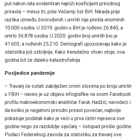
put nakon rata evidentiran najniži koeficijent prirodnog
prirasta – minus tri, piše Večernji list BiH. Nikada prije
razlika između živorođenih i umrlih nije prešla enormnih
10.000 osoba. U 2019. godini u BiH je rođeno 26.840, a
umrlo 36.878 osoba. U 2020. godini broj umrlih bio je
41.603, a rođenih 25.210. Demografi upozoravaju kako je
statistika još ozbiljnija. Kako trenutačno stvari stoje, ova
godina bit će daleko katastrofalnija.
Posljedice pandemije
– Travanj će ostati zabilježen crnim slovima po broju umrlih
u FBiH – naveo je uz objavu infografike na svom Facebook
profilu makroekonomski analitičar Faruk Hadžić, navodeći i
da koliko je negativni prirodni prirast povećan, najbolje
pokazuje podatak kako je veći u prva četiri mjeseca ove
godine nego za razdoblje siječanj – listopad prošle godine.
Podaci Federalnog zavoda za statistiku za travanj ove