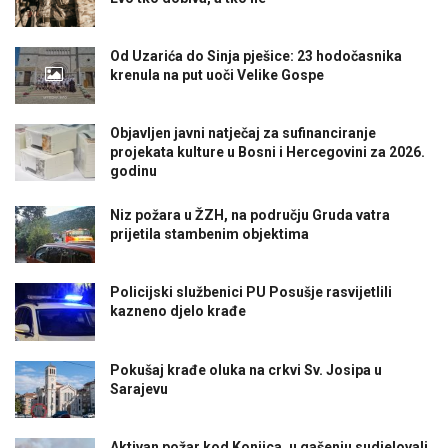
Od Uzarića do Sinja pješice: 23 hodočasnika
krenula na put uoči Velike Gospe
Objavljen javni natječaj za sufinanciranje
projekata kulture u Bosni i Hercegovini za 2026.
godinu
Niz požara u ŽZH, na području Gruda vatra
prijetila stambenim objektima
Policijski službenici PU Posušje rasvijetlili
kazneno djelo krađe
Pokušaj krađe oluka na crkvi Sv. Josipa u
Sarajevu
Aktivan požar kod Konjica, u gašenju sudjelovali