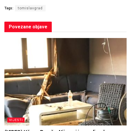
Tags:
tomislavgrad
Povezane
objave
VIJESTI