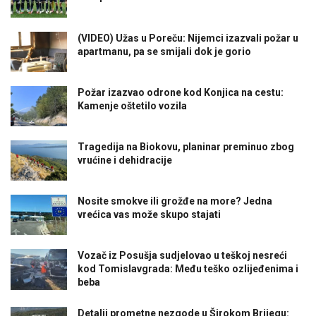
(VIDEO) Užas u Poreču: Nijemci izazvali požar u
apartmanu, pa se smijali dok je gorio
Požar izazvao odrone kod Konjica na cestu:
Kamenje oštetilo vozila
Tragedija na Biokovu, planinar preminuo zbog
vrućine i dehidracije
Nosite smokve ili grožđe na more? Jedna
vrećica vas može skupo stajati
Vozač iz Posušja sudjelovao u teškoj nesreći
kod Tomislavgrada: Među teško ozlijeđenima i
beba
Detalji prometne nezgode u Širokom Brijegu: