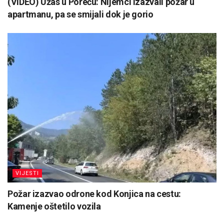
(VIDEO) Užas u Poreču: Nijemci izazvali požar u
apartmanu, pa se smijali dok je gorio
VIJESTI
Požar izazvao odrone kod Konjica na cestu:
Kamenje oštetilo vozila