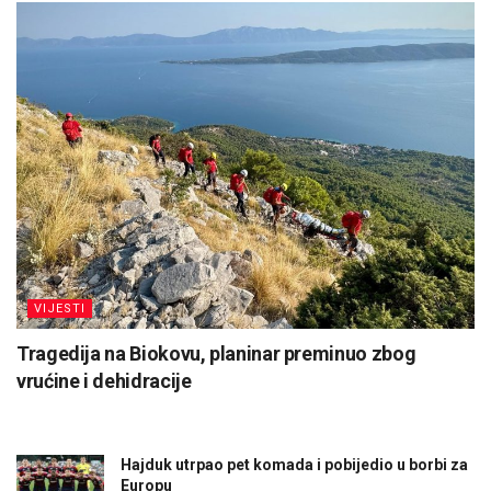
VIJESTI
Tragedija na Biokovu, planinar preminuo zbog
vrućine i dehidracije
Hajduk utrpao pet komada i pobijedio u borbi za
Europu