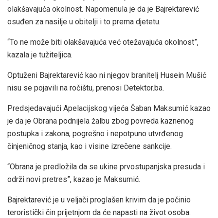
olakšavajuća okolnost. Napomenula je da je Bajrektarević
osuđen za nasilje u obitelji i to prema djetetu.
“To ne može biti olakšavajuća već otežavajuća okolnost”,
kazala je tužiteljica.
Optuženi Bajrektarević kao ni njegov branitelj Husein Mušić
nisu se pojavili na ročištu, prenosi Detektor.ba.
Predsjedavajući Apelacijskog vijeća Šaban Maksumić kazao
je da je Obrana podnijela žalbu zbog povreda kaznenog
postupka i zakona, pogrešno i nepotpuno utvrđenog
činjeničnog stanja, kao i visine izrečene sankcije.
“Obrana je predložila da se ukine prvostupanjska presuda i
održi novi pretres”, kazao je Maksumić.
Bajrektarević je u veljači proglašen krivim da je počinio
teroristički čin prijetnjom da će napasti na život osoba.