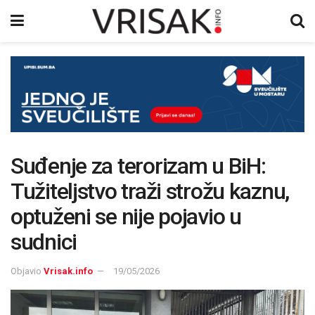
Suđenje za terorizam u BiH:
Tužiteljstvo traži strožu kaznu,
optuženi se nije pojavio u
sudnici
Objavio
Vrisak.info
19/05/2026