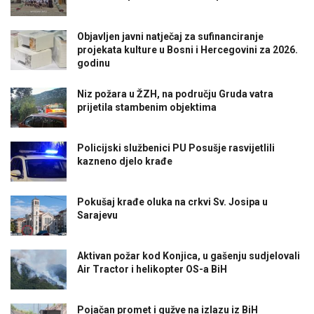
Objavljen javni natječaj za sufinanciranje
projekata kulture u Bosni i Hercegovini za 2026.
godinu
Niz požara u ŽZH, na području Gruda vatra
prijetila stambenim objektima
Policijski službenici PU Posušje rasvijetlili
kazneno djelo krađe
Pokušaj krađe oluka na crkvi Sv. Josipa u
Sarajevu
Aktivan požar kod Konjica, u gašenju sudjelovali
Air Tractor i helikopter OS-a BiH
Pojačan promet i gužve na izlazu iz BiH