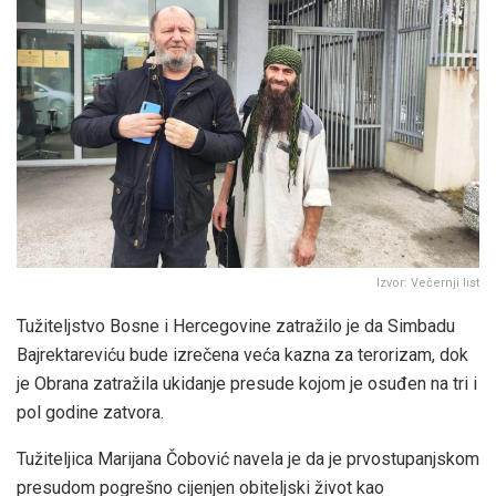
Izvor: Večernji list
Tužiteljstvo Bosne i Hercegovine zatražilo je da Simbadu
Bajrektareviću bude izrečena veća kazna za terorizam, dok
je Obrana zatražila ukidanje presude kojom je osuđen na tri i
pol godine zatvora.
Tužiteljica Marijana Čobović navela je da je prvostupanjskom
presudom pogrešno cijenjen obiteljski život kao