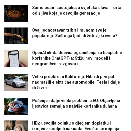
Samo osam sastojaka, a svjetska slava: Torta
od šljiva koja je osvojila generacije
Ovaj jednostavan trik s limunom sve je
popularniji: Zašto ga ljudi drže kraj kreveta?
OpenAI ukida dnevna ograničenja za besplatne
korisnike ChatGPT-a: Stižu novi modeli i
neograničeni razgovori
Veliki preokret u Kaliforniji: Hibridi prvi put
nadmašili električne automobile, Tesla i dalje
drži vrh
Pušenje i dalje veliki problem u EU: Objavljena
ljestvica zemalja s najviše korisnika duhana
HBŽ usvojila odluku o dječjem doplatku i
izmjene rodiljnih naknada: Evo što se mijenja