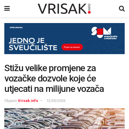
Stižu velike promjene za
vozačke dozvole koje će
utjecati na milijune vozača
Objavio
Vrisak.info
12/05/2026