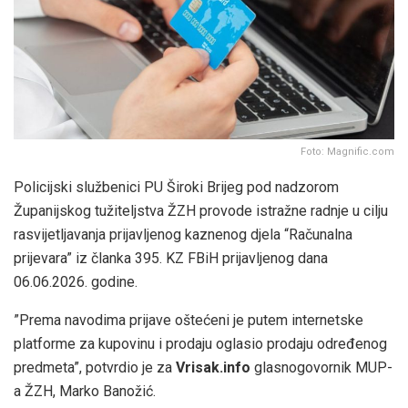
Foto: Magnific.com
Policijski službenici PU Široki Brijeg pod nadzorom
Županijskog tužiteljstva ŽZH provode istražne radnje u cilju
rasvijetljavanja prijavljenog kaznenog djela “Računalna
prijevara” iz članka 395. KZ FBiH prijavljenog dana
06.06.2026. godine.
”Prema navodima prijave oštećeni je putem internetske
platforme za kupovinu i prodaju oglasio prodaju određenog
predmeta”, potvrdio je za
Vrisak.info
glasnogovornik MUP-
a ŽZH, Marko Banožić.