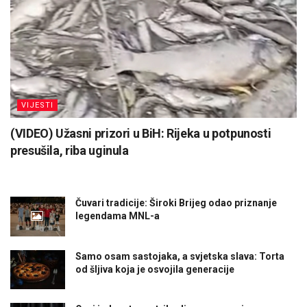
VIJESTI
(VIDEO) Užasni prizori u BiH: Rijeka u potpunosti
presušila, riba uginula
Čuvari tradicije: Široki Brijeg odao priznanje
legendama MNL-a
Samo osam sastojaka, a svjetska slava: Torta
od šljiva koja je osvojila generacije