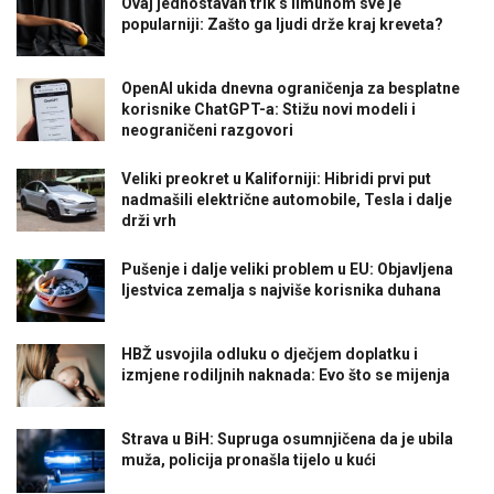
Ovaj jednostavan trik s limunom sve je
popularniji: Zašto ga ljudi drže kraj kreveta?
OpenAI ukida dnevna ograničenja za besplatne
korisnike ChatGPT-a: Stižu novi modeli i
neograničeni razgovori
Veliki preokret u Kaliforniji: Hibridi prvi put
nadmašili električne automobile, Tesla i dalje
drži vrh
Pušenje i dalje veliki problem u EU: Objavljena
ljestvica zemalja s najviše korisnika duhana
HBŽ usvojila odluku o dječjem doplatku i
izmjene rodiljnih naknada: Evo što se mijenja
Strava u BiH: Supruga osumnjičena da je ubila
muža, policija pronašla tijelo u kući