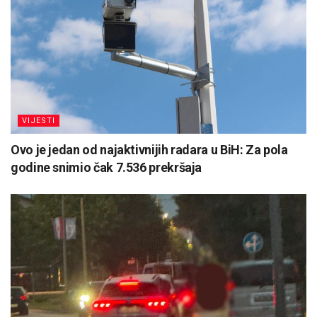
VIJESTI
Ovo je jedan od najaktivnijih radara u BiH: Za pola
godine snimio čak 7.536 prekršaja