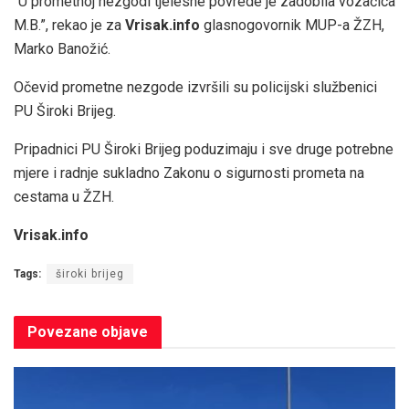
“U prometnoj nezgodi tjelesne povrede je zadobila vozačica
M.B.”, rekao je za
Vrisak.info
glasnogovornik MUP-a ŽZH,
Marko Banožić.
Očevid prometne nezgode izvršili su policijski službenici
PU Široki Brijeg.
Pripadnici PU Široki Brijeg poduzimaju i sve druge potrebne
mjere i radnje sukladno Zakonu o sigurnosti prometa na
cestama u ŽZH.
Vrisak.info
Tags:
široki brijeg
Povezane
objave