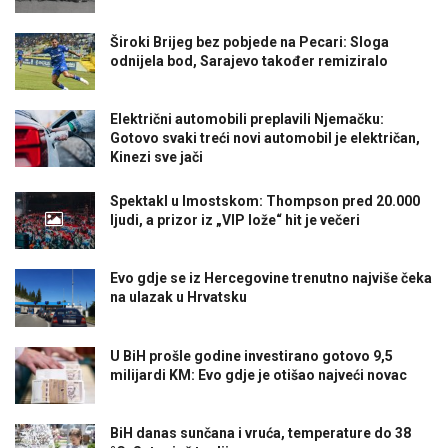
Široki Brijeg bez pobjede na Pecari: Sloga
odnijela bod, Sarajevo također remiziralo
Električni automobili preplavili Njemačku:
Gotovo svaki treći novi automobil je električan,
Kinezi sve jači
Spektakl u Imostskom: Thompson pred 20.000
ljudi, a prizor iz „VIP lože“ hit je večeri
Evo gdje se iz Hercegovine trenutno najviše čeka
na ulazak u Hrvatsku
U BiH prošle godine investirano gotovo 9,5
milijardi KM: Evo gdje je otišao najveći novac
BiH danas sunčana i vruća, temperature do 38