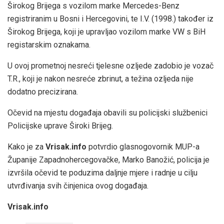
Širokog Brijega s vozilom marke Mercedes-Benz
registriranim u Bosni i Hercegovini, te I.V. (1998.) također iz
Širokog Brijega, koji je upravljao vozilom marke VW s BiH
registarskim oznakama.
U ovoj prometnoj nesreći tjelesne ozljede zadobio je vozač
T.R., koji je nakon nesreće zbrinut, a težina ozljeda nije
dodatno precizirana.
Očevid na mjestu događaja obavili su policijski službenici
Policijske uprave Široki Brijeg.
Kako je za
Vrisak.info
potvrdio glasnogovornik MUP-a
Županije Zapadnohercegovačke, Marko Banožić, policija je
izvršila očevid te poduzima daljnje mjere i radnje u cilju
utvrđivanja svih činjenica ovog događaja.
Vrisak.info