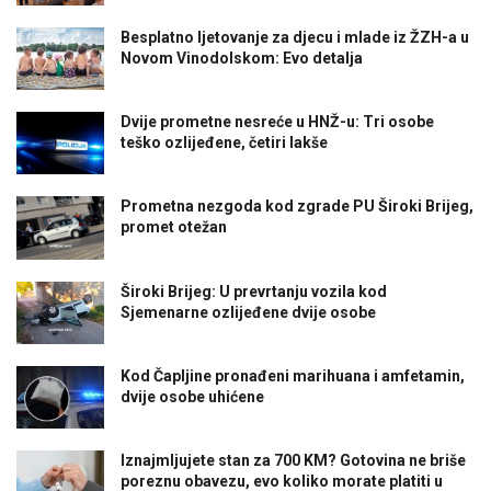
Besplatno ljetovanje za djecu i mlade iz ŽZH-a u
Novom Vinodolskom: Evo detalja
Dvije prometne nesreće u HNŽ-u: Tri osobe
teško ozlijeđene, četiri lakše
Prometna nezgoda kod zgrade PU Široki Brijeg,
promet otežan
Široki Brijeg: U prevrtanju vozila kod
Sjemenarne ozlijeđene dvije osobe
Kod Čapljine pronađeni marihuana i amfetamin,
dvije osobe uhićene
Iznajmljujete stan za 700 KM? Gotovina ne briše
poreznu obavezu, evo koliko morate platiti u