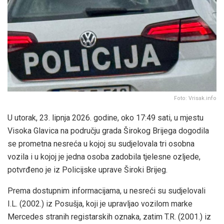
Foto: Vrisak.info
U utorak, 23. lipnja 2026. godine, oko 17:49 sati, u mjestu
Visoka Glavica na području grada Širokog Brijega dogodila
se prometna nesreća u kojoj su sudjelovala tri osobna
vozila i u kojoj je jedna osoba zadobila tjelesne ozljede,
potvrđeno je iz Policijske uprave Široki Brijeg.
Prema dostupnim informacijama, u nesreći su sudjelovali
I.L. (2002.) iz Posušja, koji je upravljao vozilom marke
Mercedes stranih registarskih oznaka, zatim T.R. (2001.) iz