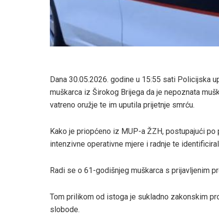
Dana 30.05.2026. godine u 15:55 sati Policijska up
muškarca iz Širokog Brijega da je nepoznata muška
vatreno oružje te im uputila prijetnje smrću.
Kako je priopćeno iz MUP-a ŽZH, postupajući po pri
intenzivne operativne mjere i radnje te identificira
Radi se o 61-godišnjeg muškarca s prijavljenim p
Tom prilikom od istoga je sukladno zakonskim pro
slobode.