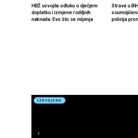
HBŽ usvojila odluku o dječjem
Strava u Bi
doplatku i izmjene rodiljnih
osumnjičena
naknada: Evo što se mijenja
policija pron