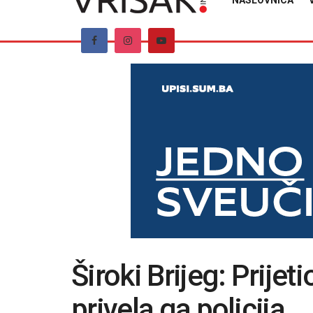
NASLOVNICA
Široki Brijeg: Prije
privela ga policija