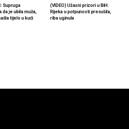
H: Supruga
(VIDEO) Užasni prizori u BiH:
 da je ubila muža,
Rijeka u potpunosti presušila,
ašla tijelo u kući
riba uginula