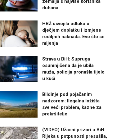
zemalja s najviše korisnika
duhana
HBŽ usvojila odluku o
dječjem doplatku i izmjene
rodiljnih naknada: Evo što se
mijenja
Strava u BiH: Supruga
osumnjičena da je ubila
muža, policija pronašla tijelo
u kući
Blidinje pod pojačanim
nadzorom: Ilegalna ložišta
sve veći problem, kazne za
prekršitelje
(VIDEO) Užasni prizori u BiH:
Rijeka u potpunosti presušila,