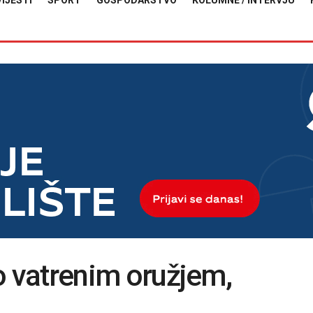
VIJESTI
SPORT
GOSPODARSTVO
KOLUMNE / INTERVJU
tio vatrenim oružjem,