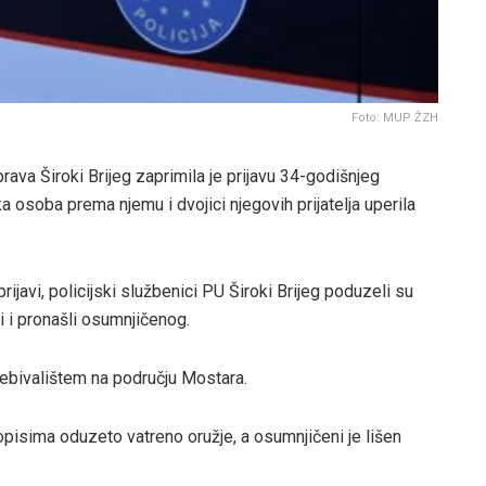
Foto: MUP ŽZH
rava Široki Brijeg zaprimila je prijavu 34-godišnjeg
 osoba prema njemu i dvojici njegovih prijatelja uperila
javi, policijski službenici PU Široki Brijeg poduzeli su
li i pronašli osumnjičenog.
rebivalištem na području Mostara.
pisima oduzeto vatreno oružje, a osumnjičeni je lišen