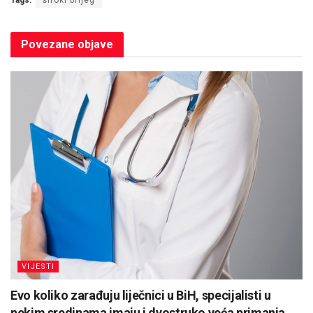
Povezane
objave
VIJESTI
Evo koliko zarađuju liječnici u BiH, specijalisti u
nekim sredinama imaju i dvostruko veća primanja