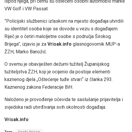
ispod njega, pri čemu su oštećeni osobni automobili marke
VW Golf i VW Passat.
”Policijski službenici izlaskom na mjesto događaja utvrdili
su identitet osoba koje se dovode u vezu s događajem.
Riječ je o četiri maloljetne osobe s područja Širokog
Brijega”, izjavio je za
Vrisak.info
glasnogovornik MUP-a
ŽZH, Marko Banožić.
O svemu je obaviješten dežurni tužitelj Županijskog
tužiteljstva ŽZH, koji je ocijenio da postoje elementi
kaznenog djela „Oštećenje tuđe stvari“ iz članka 293.
Kaznenog zakona Federacije BiH.
Naloženo je provođenje očevida te saslušanje prijavitelja i
svjedoka radi utvrđivanja svih okolnosti događaja.
Vrisak.info
Tags:
široki brijeg