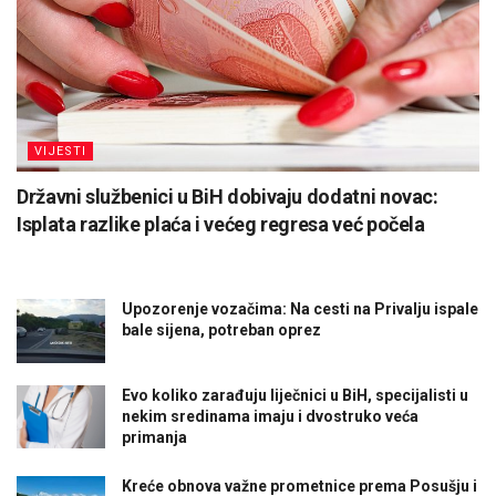
VIJESTI
Državni službenici u BiH dobivaju dodatni novac:
Isplata razlike plaća i većeg regresa već počela
Upozorenje vozačima: Na cesti na Privalju ispale
bale sijena, potreban oprez
Evo koliko zarađuju liječnici u BiH, specijalisti u
nekim sredinama imaju i dvostruko veća
primanja
Kreće obnova važne prometnice prema Posušju i