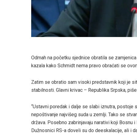
Odmah na početku sjednice obratila se zamjenica p
kazala kako Schmidt nema pravo obraćati se ovome 
Zatim se obratio sam visoki predstavnik koji je sit
stabilnosti. Glavni krivac – Republika Srpska, piš
“Ustavni poredak i dalje se slabi iznutra, posto
nepoštivanje najvišeg suda u zemlji. Tako se stva
država. Posebno zabrinjavaju narativi koji Bosnu i
Dužnosnici RS-a doveli su do deeskalacije, ali i da