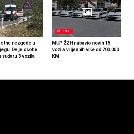
VIJESTI
metne nezgode u
MUP ŽZH nabavio novih 15
jegu: Dvije osobe
vozila vrijednih više od 700.000
u sudaru 3 vozila
KM