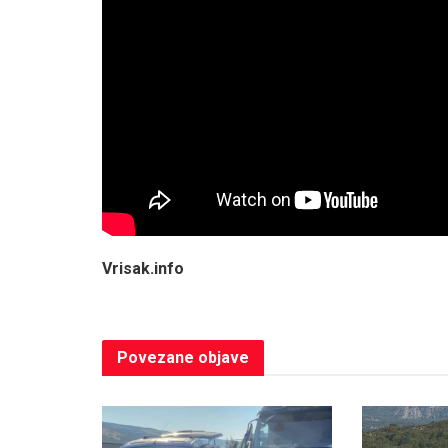
Vrisak.info
Povezane
objave