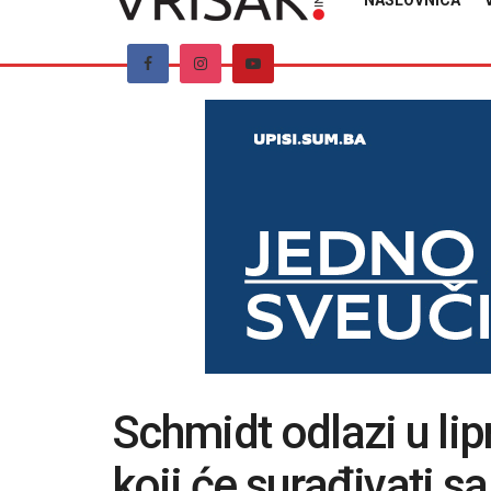
NASLOVNICA
Schmidt odlazi u lip
koji će surađivati sa