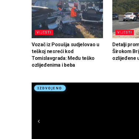
VIJESTI
VIJESTI
Vozač iz Posušja sudjelovao u
Detalji pro
teškoj nesreći kod
Širokom Bri
Tomislavgrada: Među teško
ozlijeđene 
ozlijeđenima i beba