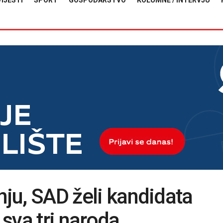
VIJESTI
SPORT
GOSPODARSTVO
KOLUMNE / INTERVJU
nju, SAD želi kandidata
 sva tri naroda