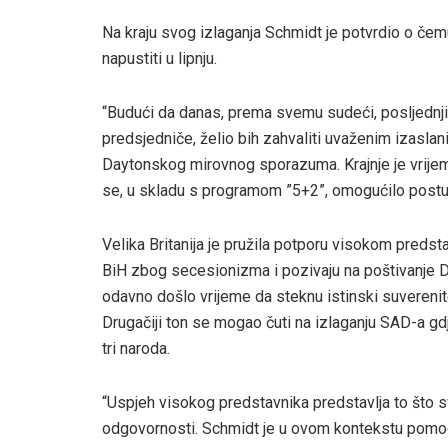
Na kraju svog izlaganja Schmidt je potvrdio o čem
napustiti u lipnju.
“Budući da danas, prema svemu sudeći, posljednj
predsjedniče, želio bih zahvaliti uvaženim izasla
Daytonskog mirovnog sporazuma. Krajnje je vrijem
se, u skladu s programom ”5+2”, omogućilo post
Velika Britanija je pružila potporu visokom predst
BiH zbog secesionizma i pozivaju na poštivanje D
odavno došlo vrijeme da steknu istinski suverenit
Drugačiji ton se mogao čuti na izlaganju SAD-a gd
tri naroda.
“Uspjeh visokog predstavnika predstavlja to što s
odgovornosti. Schmidt je u ovom kontekstu pomog