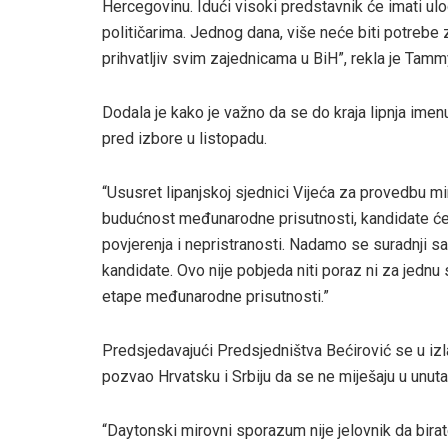
Hercegovinu. Idući visoki predstavnik će imati ul
političarima. Jednog dana, više neće biti potrebe
prihvatljiv svim zajednicama u BiH”, rekla je Tamm
Dodala je kako je važno da se do kraja lipnja imen
pred izbore u listopadu.
“Ususret lipanjskoj sjednici Vijeća za provedbu mi
budućnost međunarodne prisutnosti, kandidate ćem
povjerenja i nepristranosti. Nadamo se suradnji sa
kandidate. Ovo nije pobjeda niti poraz ni za jednu 
etape međunarodne prisutnosti.”
Predsjedavajući Predsjedništva Bećirović se u izla
pozvao Hrvatsku i Srbiju da se ne miješaju u unutar
“Daytonski mirovni sporazum nije jelovnik da birat