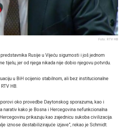
Foto: RTV HB
redstavnika Rusije u Vijeću sigurnosti i još jednom
tijelu, jer od njega nikada nije dobio njegovu potvrdu.
uaciju u BiH ocijenio stabilnom, ali bez institucionalne
e RTV HB.
je sporovi oko provedbe Daytonskog sporazuma, kao i
ra narativ kako je Bosna i Hercegovina nefunkcionalna
 Hercegovinu prikazuju kao zajednicu sukoba civilizacija.
lje iznose destabilizirajuće izjave”, rekao je Schmidt.