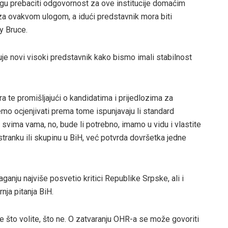
ogu prebaciti odgovornost za ove institucije domaćim
 za ovakvom ulogom, a idući predstavnik mora biti
y Bruce.
uje novi visoki predstavnik kako bismo imali stabilnost
ra te promišljajući o kandidatima i prijedlozima za
o ocjenjivati prema tome ispunjavaju li standard
 svima vama, no, bude li potrebno, imamo u vidu i vlastite
stranku ili skupinu u BiH, već potvrda dovršetka jedne
ganju najviše posvetio kritici Republike Srpske, ali i
nja pitanja BiH.
e što volite, što ne. O zatvaranju OHR-a se može govoriti