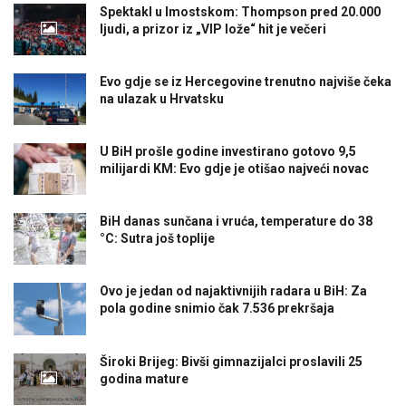
Spektakl u Imostskom: Thompson pred 20.000
ljudi, a prizor iz „VIP lože“ hit je večeri
Evo gdje se iz Hercegovine trenutno najviše čeka
na ulazak u Hrvatsku
U BiH prošle godine investirano gotovo 9,5
milijardi KM: Evo gdje je otišao najveći novac
BiH danas sunčana i vruća, temperature do 38
°C: Sutra još toplije
Ovo je jedan od najaktivnijih radara u BiH: Za
pola godine snimio čak 7.536 prekršaja
Široki Brijeg: Bivši gimnazijalci proslavili 25
godina mature