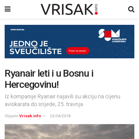
Ryanair leti i u Bosnu i
Hercegovinu!
Iz kompanije Ryanair najavili su akciju na cijenu
aviokarata do srijede, 25. travnja
Objavio
Vrisak.info
23/04/2018