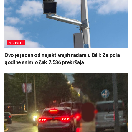
VIJESTI
Ovo je jedan od najaktivnijih radara u BiH: Za pola
godine snimio čak 7.536 prekršaja