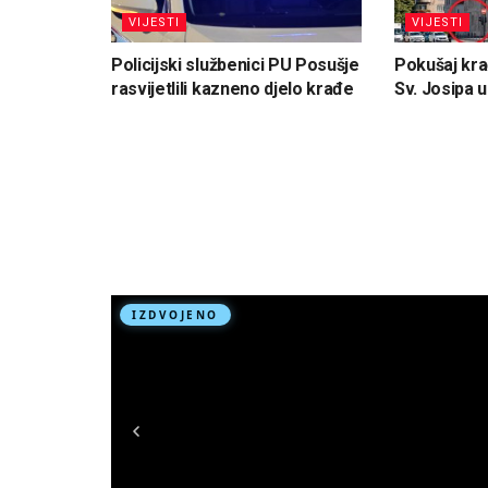
VIJESTI
VIJESTI
Policijski službenici PU Posušje
Pokušaj kra
rasvijetlili kazneno djelo krađe
Sv. Josipa 