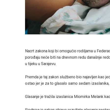
Nacrt zakona koji bi omogućio rodiljama u Federac
porođaju neće biti na dnevnom redu današnje redo
u tijeku u Sarajevu.
Premda je taj zakon službeno bio najavljen kao j
ostao jer je za to glasalo samo sedam izaslanika, 
Glasanje je tražila izaslanica Miomirka Melank ka
Sjednica je nakon objave rezultata glasanja nasta