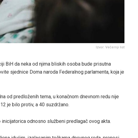
Izvor: Večernji list
iji BiH da neka od njima bliskih osoba bude prisutna
vite sjednice Doma naroda Federalnog parlamenta, koja je
edna od predloženih tema, u konačnom dnevnom redu nije
12 je bilo protiv, a 40 suzdržano.
o inicijatorica odnosno službeni predlagač ovog akta.
vljena idućim, izglasanim točkama dnevnog reda, prenosi