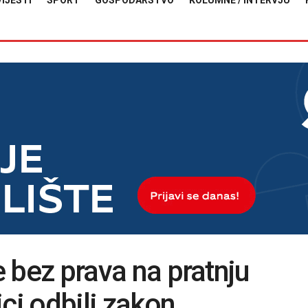
VIJESTI
SPORT
GOSPODARSTVO
KOLUMNE / INTERVJU
je bez prava na pratnju
ci odbili zakon