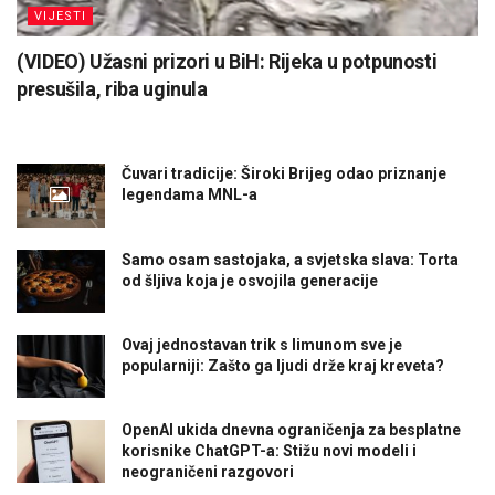
VIJESTI
(VIDEO) Užasni prizori u BiH: Rijeka u potpunosti
presušila, riba uginula
Čuvari tradicije: Široki Brijeg odao priznanje
legendama MNL-a
Samo osam sastojaka, a svjetska slava: Torta
od šljiva koja je osvojila generacije
Ovaj jednostavan trik s limunom sve je
popularniji: Zašto ga ljudi drže kraj kreveta?
OpenAI ukida dnevna ograničenja za besplatne
korisnike ChatGPT-a: Stižu novi modeli i
neograničeni razgovori