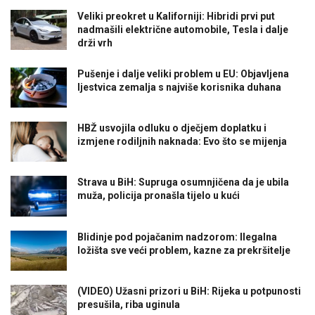
Veliki preokret u Kaliforniji: Hibridi prvi put
nadmašili električne automobile, Tesla i dalje
drži vrh
Pušenje i dalje veliki problem u EU: Objavljena
ljestvica zemalja s najviše korisnika duhana
HBŽ usvojila odluku o dječjem doplatku i
izmjene rodiljnih naknada: Evo što se mijenja
Strava u BiH: Supruga osumnjičena da je ubila
muža, policija pronašla tijelo u kući
Blidinje pod pojačanim nadzorom: Ilegalna
ložišta sve veći problem, kazne za prekršitelje
(VIDEO) Užasni prizori u BiH: Rijeka u potpunosti
presušila, riba uginula