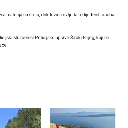
eća materijalna šteta, dok težina ozljeda ozlijeđenih osoba
ijski službenici Policijske uprave Široki Brijeg, koji će
eće.