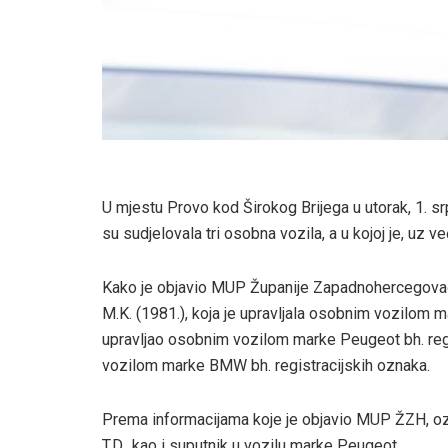
U mjestu Provo kod Širokog Brijega u utorak, 1. s
su sudjelovala tri osobna vozila, a u kojoj je, uz ve
Kako je objavio MUP Županije Zapadnohercegov
M.K. (1981.), koja je upravljala osobnim vozilom ma
upravljao osobnim vozilom marke Peugeot bh. regist
vozilom marke BMW bh. registracijskih oznaka.
Prema informacijama koje je objavio MUP ŽZH, ozl
T.D., kao i suputnik u vozilu marke Peugeot.