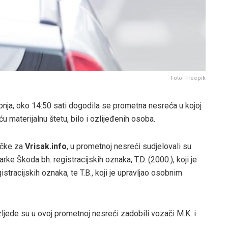
Foto: Freepik
rpnja, oko 14:50 sati dogodila se prometna nesreća u kojoj
ću materijalnu štetu, bilo i ozlijeđenih osoba.
ačke za
Vrisak.info
, u prometnoj nesreći sudjelovali su
rke Škoda bh. registracijskih oznaka, T.D. (2000.), koji je
racijskih oznaka, te T.B., koji je upravljao osobnim
jede su u ovoj prometnoj nesreći zadobili vozači M.K. i