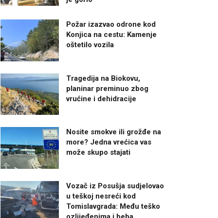
Požar izazvao odrone kod
Konjica na cestu: Kamenje
oštetilo vozila
Tragedija na Biokovu,
planinar preminuo zbog
vrućine i dehidracije
Nosite smokve ili grožđe na
more? Jedna vrećica vas
može skupo stajati
Vozač iz Posušja sudjelovao
u teškoj nesreći kod
Tomislavgrada: Među teško
ozlijeđenima i beba