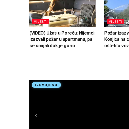
VIJESTI
VIJESTI
(VIDEO) Užas u Poreču: Nijemci
Požar izaz
izazvali požar u apartmanu, pa
Konjica na 
se smijali dok je gorio
oštetilo voz