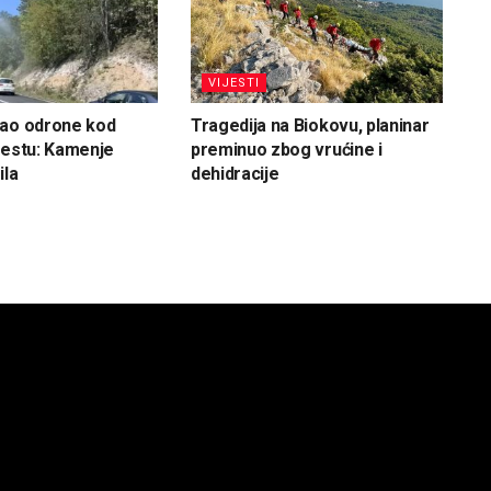
VIJESTI
vao odrone kod
Tragedija na Biokovu, planinar
cestu: Kamenje
preminuo zbog vrućine i
ila
dehidracije