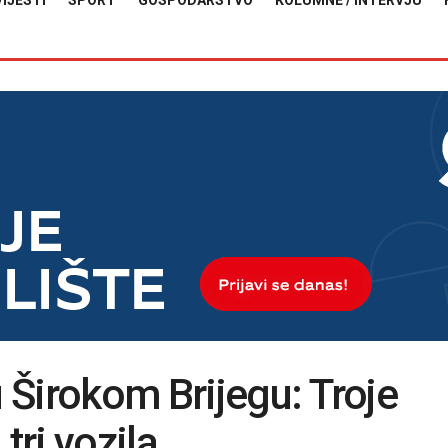
VIJESTI
SPORT
GOSPODARSTVO
KOLUMNE / INTERVJU
Širokom Brijegu: Troje
tri vozila