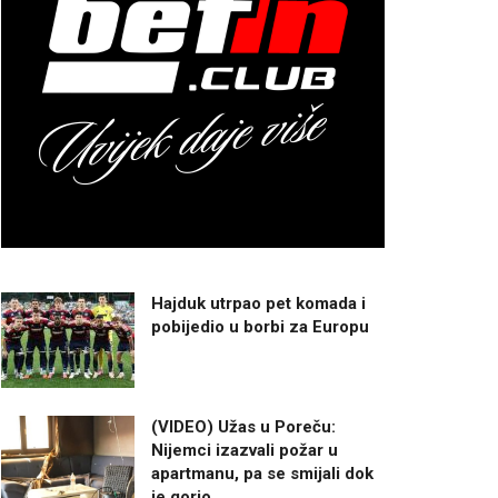
Hajduk utrpao pet komada i
pobijedio u borbi za Europu
(VIDEO) Užas u Poreču:
Nijemci izazvali požar u
apartmanu, pa se smijali dok
je gorio