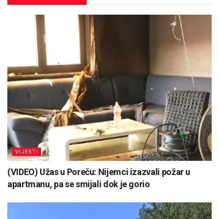
VIJESTI
(VIDEO) Užas u Poreču: Nijemci izazvali požar u
apartmanu, pa se smijali dok je gorio