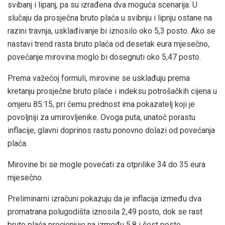
svibanj i lipanj, pa su izrađena dva moguća scenarija. U
slučaju da prosječna bruto plaća u svibnju i lipnju ostane na
razini travnja, usklađivanje bi iznosilo oko 5,3 posto. Ako se
nastavi trend rasta bruto plaća od desetak eura mjesečno,
povećanje mirovina moglo bi dosegnuti oko 5,47 posto.
Prema važećoj formuli, mirovine se usklađuju prema
kretanju prosječne bruto plaće i indeksu potrošačkih cijena u
omjeru 85:15, pri čemu prednost ima pokazatelj koji je
povoljniji za umirovljenike. Ovoga puta, unatoč porastu
inflacije, glavni doprinos rastu ponovno dolazi od povećanja
plaća.
Mirovine bi se mogle povećati za otprilike 34 do 35 eura
mjesečno.
Preliminarni izračuni pokazuju da je inflacija između dva
promatrana polugodišta iznosila 2,49 posto, dok se rast
bruto plaća procjenjuje na između 5,8 i šest posto.