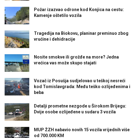
Požar izazvao odrone kod Konjica na cestu:
Kamenje oštetilo vozila
Tragedija na Biokovu, planinar preminuo zbog
vrućine i dehidracije
Nosite smokve ili grožđe na more? Jedna
vrećica vas može skupo stajati
Vozač iz Posušja sudjelovao u teškoj nesreći
kod Tomislavgrada: Među teško ozlijeđenima i
beba
Detalji prometne nezgode u Širokom Brijegu:
Dvije osobe ozlijeđene u sudaru 3 vozila
MUP ŽZH nabavio novih 15 vozila vrijednih više
od 700.000 KM