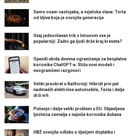
Samo osam sastojaka, a svjetska slava: Torta
od šljiva koja je osvojila generacije
Ovaj jednostavan trik s limunom sve je
popularniji: Zašto ga ljudi drže kraj kreveta?
OpenAI ukida dnevna ograničenja za besplatne
korisnike ChatGPT-a: Stižu novi modeli i
neograničeni razgovori
Veliki preokret u Kaliforniji: Hibridi prvi put
nadmašili električne automobile, Tesla i dalje
drži vrh
Pušenje i dalje veliki problem u EU: Objavljena
ljestvica zemalja s najviše korisnika duhana
HBŽ usvojila odluku o dječjem doplatku i