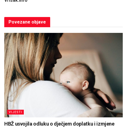
Vrisak.info
Povezane
objave
VIJESTI
HBŽ usvojila odluku o dječjem doplatku i izmjene