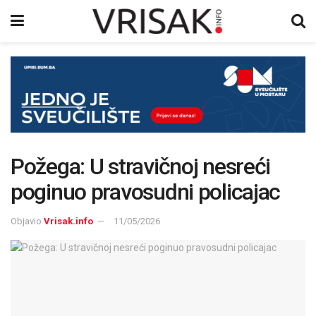
Požega: U stravičnoj nesreći
poginuo pravosudni policajac
Objavio
Vrisak.info
11/05/2026