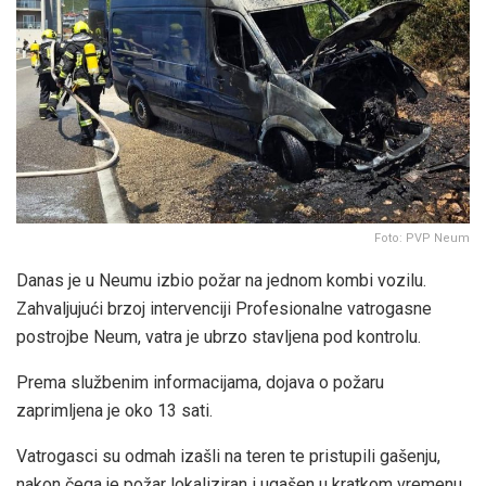
Foto: PVP Neum
Danas je u Neumu izbio požar na jednom kombi vozilu.
Zahvaljujući brzoj intervenciji Profesionalne vatrogasne
postrojbe Neum, vatra je ubrzo stavljena pod kontrolu.
Prema službenim informacijama, dojava o požaru
zaprimljena je oko 13 sati.
Vatrogasci su odmah izašli na teren te pristupili gašenju,
nakon čega je požar lokaliziran i ugašen u kratkom vremenu.