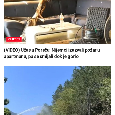
VIJESTI
(VIDEO) Užas u Poreču: Nijemci izazvali požar u
apartmanu, pa se smijali dok je gorio