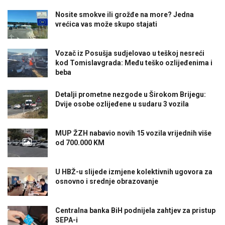
Nosite smokve ili grožđe na more? Jedna
vrećica vas može skupo stajati
Vozač iz Posušja sudjelovao u teškoj nesreći
kod Tomislavgrada: Među teško ozlijeđenima i
beba
Detalji prometne nezgode u Širokom Brijegu:
Dvije osobe ozlijeđene u sudaru 3 vozila
MUP ŽZH nabavio novih 15 vozila vrijednih više
od 700.000 KM
U HBŽ-u slijede izmjene kolektivnih ugovora za
osnovno i srednje obrazovanje
Centralna banka BiH podnijela zahtjev za pristup
SEPA-i