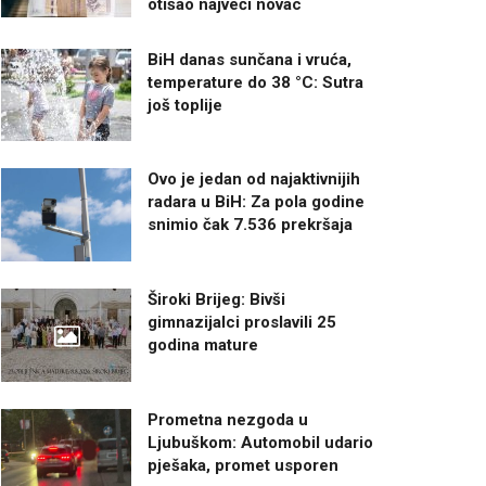
otišao najveći novac
BiH danas sunčana i vruća,
temperature do 38 °C: Sutra
još toplije
Ovo je jedan od najaktivnijih
radara u BiH: Za pola godine
snimio čak 7.536 prekršaja
Široki Brijeg: Bivši
gimnazijalci proslavili 25
godina mature
Prometna nezgoda u
Ljubuškom: Automobil udario
pješaka, promet usporen