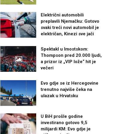
Električni automobili
preplavili Njemačku: Gotovo
svaki treći novi automobil je
električan, Kinezi sve jači
Spektakl u Imostskom:
Thompson pred 20.000 ljudi,
a prizor iz „VIP lože“ hit je
večeri
Evo gdje se iz Hercegovine
trenutno najviše čeka na
ulazak u Hrvatsku
U BiH prošle godine
investirano gotovo 9,5
milijardi KM: Evo gdje je