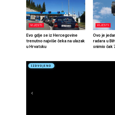
VIJESTI
VIJESTI
Evo gdje se iz Hercegovine
Ovo je jedan
trenutno najviše čeka na ulazak
radara u Bi
u Hrvatsku
snimio čak 