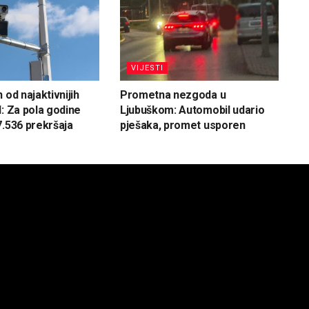
VIJESTI
 od najaktivnijih
Prometna nezgoda u
H: Za pola godine
Ljubuškom: Automobil udario
7.536 prekršaja
pješaka, promet usporen