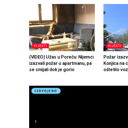
VIJESTI
VIJESTI
(VIDEO) Užas u Poreču: Nijemci
Požar izaz
izazvali požar u apartmanu, pa
Konjica na 
se smijali dok je gorio
oštetilo voz