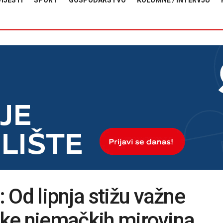
VIJESTI
SPORT
GOSPODARSTVO
KOLUMNE / INTERVJU
 Od lipnja stižu važne
nike njemačkih mirovina