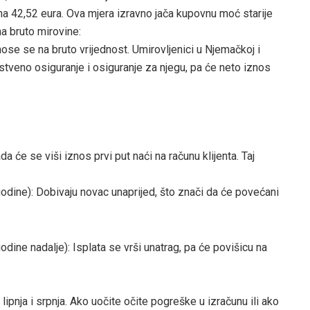
a 42,52 eura. Ova mjera izravno jača kupovnu moć starije
na bruto mirovine:
se se na bruto vrijednost. Umirovljenici u Njemačkoj i
tveno osiguranje i osiguranje za njegu, pa će neto iznos
 će se viši iznos prvi put naći na računu klijenta. Taj
 godine): Dobivaju novac unaprijed, što znači da će povećani
odine nadalje): Isplata se vrši unatrag, pa će povišicu na
lipnja i srpnja. Ako uočite očite pogreške u izračunu ili ako