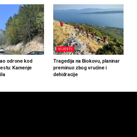
VIJESTI
vao odrone kod
Tragedija na Biokovu, planinar
cestu: Kamenje
preminuo zbog vrućine i
ila
dehidracije