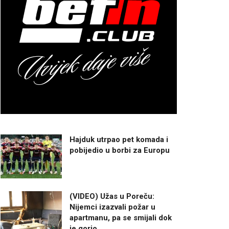
Hajduk utrpao pet komada i
pobijedio u borbi za Europu
(VIDEO) Užas u Poreču:
Nijemci izazvali požar u
apartmanu, pa se smijali dok
je gorio