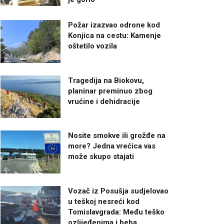
Požar izazvao odrone kod
Konjica na cestu: Kamenje
oštetilo vozila
Tragedija na Biokovu,
planinar preminuo zbog
vrućine i dehidracije
Nosite smokve ili grožđe na
more? Jedna vrećica vas
može skupo stajati
Vozač iz Posušja sudjelovao
u teškoj nesreći kod
Tomislavgrada: Među teško
ozlijeđenima i beba