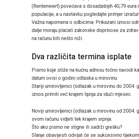
(Rentenwert) povećava s dosadašnjih 40,79 eura n
populacije, a u nastavku pogledajte primjer izraču
Važna napomena o odbicima: Prikazani iznosi odno
dalje moraju plaćati zakonske doprinose za zdravs
na računu biti nešto niži.
Dva različita termina isplate
Pismo koje stiže na kućnu adresu točno navodi kada
datum ovisi o godini odlaska u mirovinu:
Stariji umirovljenici (odlazak u mirovinu do 2004.
iznos primiti već krajem lipnja za idući mjesec.
Noviji umirovljenici (odlazak u mirovinu od 2004. g
svom računu vidjeti tek krajem srpnja.
Što ako pismo ne stigne ili sadrži grešku?
Slanje obavijesti odvijat će se sukcesivno tijekom 